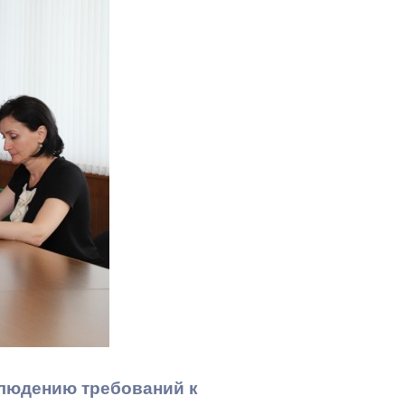
Противодействие коррупции
Градостроительная деятельность
Формирование комфортной
в
городской среды
о
Бюджет для граждан
Пространственные сведения
Гражданская оборона в
чрезвычайных ситуациях
Незаконное строительство
и
Информация финансового
органа
блюдению требований к