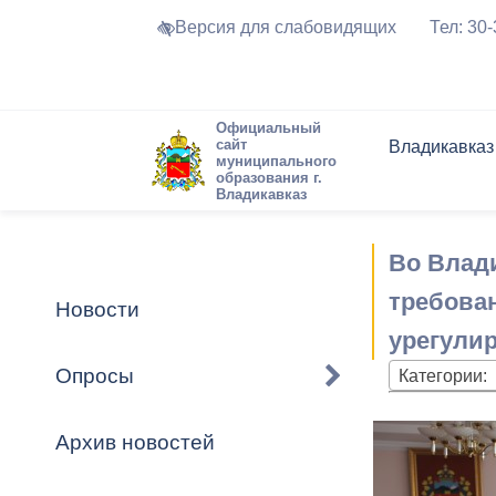
Версия для слабовидящих
Тел: 30
Официальный
сайт
Владикавказ
муниципального
образования г.
Владикавказ
Общие свед
Структура
Интернет-п
Председате
Структура
Новости
Реестры ма
Во Влад
Устав город
Торги и Кон
расписание
Обратная с
Комиссии
Новостная 
Актуально
требова
Новости
Города-поб
урегули
Программа
Противодей
Достоприме
Опросы
Категории:
Владикавка
Формы обра
График при
принимаемы
Архив новостей
Презентаци
рассмотрен
городского 