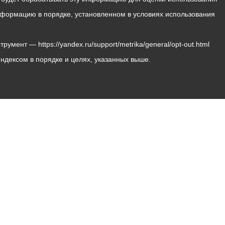
 информацию в порядке, установленном в условиях использования
мент — https://yandex.ru/support/metrika/general/opt-out.html
Яндексом в порядке и целях, указанных выше.
Владикавказ, пл. Штыба, №2
Тел:
+7 (8672) 55-00-34
Главный редактор: Биазарти Д. К.
Свидетельство о регистрации СМИ ЭЛ № ФС 77 –
75258 от 07.03.2019 выданное Федеральной Службой
по надзору в сфере связи, информационных
технологий и массовых коммуникаций