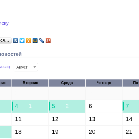
иску
ься…
новостей
месяц
Август
ник
Вторник
Среда
Четверг
Пя
28
29
30
31
4
1
5
2
6
7
11
12
13
14
18
19
20
21