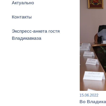
Владикавка
Актуально
Распоряжен
Контакты
ОРВ и эксп
Оценка деят
Экспресс-анкета гостя
местного с
Владикавказа
Открытые д
Информация
15.06.2022
проверок
Во Владика