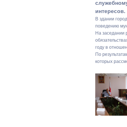
служебном
интересов.
Муниципаль
В здании горо
поведению мун
На заседании 
обязательства
году в отноше
По результата
которых рассм