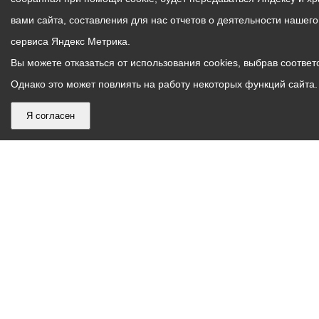
вами сайта, составления для нас отчетов о деятельности нашег
сервиса Яндекс Метрика.
Вы можете отказаться от использования cookies, выбрав соответс
Однако это может повлиять на работу некоторых функций сайта. 
Я согласен
График
С понедельника по пятницу – с 9.00 до 18.00
работы
Телефон контакт-центра АМС г. Владикавказ
30-30-30
администрации
звонки принимаются с 9:00 до 18:00