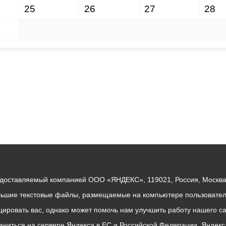
25
26
27
28
1
2
3
4
едоставляемый компанией ООО «ЯНДЕКС», 119021, Россия, Москва, 
льшие текстовые файлы, размещаемые на компьютере пользователе
ровать вас, однако может помочь нам улучшить работу нашего са
раниться на сервере Яндекса в ЕС и Российской Федерации. Яндек