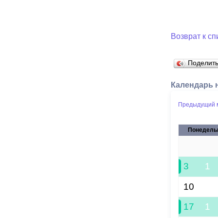
Возврат к сп
Поделит
Календарь 
Предыдущий 
Понедель
27
3
1
10
17
1