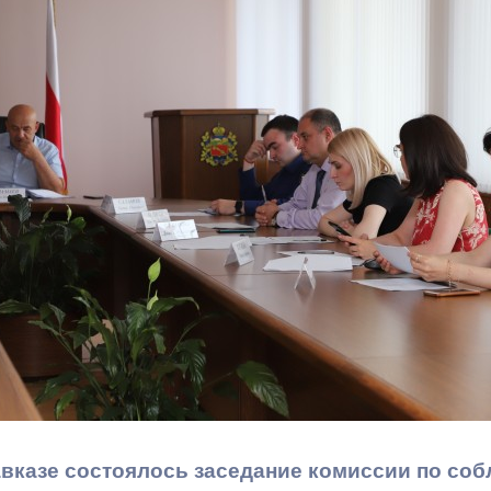
з
ия, постановления
Кадровая политика
ертиза НПА
Контактная информация
ельности органов
Списки граждан, состоящих на
амоуправления
учете в качестве нуждающихся 
улучшении жилищных условий п
г. Владикавказ
анные
Общественное обсуждение
документов стратегического
планирования
 о результатах
Порядок обжалования решений 
действий органов местного
вказе состоялось заседание комиссии по со
самоуправления