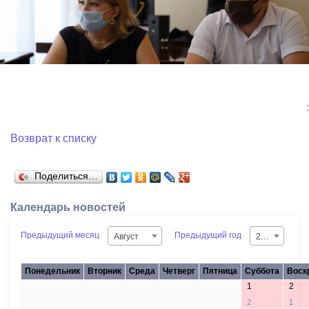
:
Возврат к списку
Поделиться…
Календарь новостей
Предыдущий месяц
Предыдущий год
Август
2026
Понедельник
Вторник
Среда
Четверг
Пятница
Суббота
Воск
1
2
27
28
29
30
31
2
1