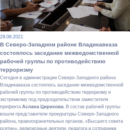
29.08.2021
В Северо-Западном районе Владикавказа
состоялось заседание межведомственной
рабочей группы по противодействию
терроризму
Сегодня в администрации Северо-Западного района
Владикавказа состоялось заседание межведомственной
рабочей группы по противодействию терроризму и
экстремизму под председательством заместителя
префекта
Аслана Цирихова
. В состав рабочей группы
вошли представители прокуратуры Северо-Западного
района, правоохранительных органов, «Высшего совета
осетин», религиозные деятели, педагоги и сотрудники