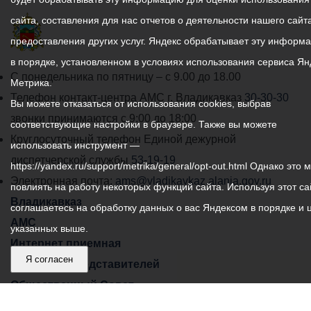
сайта, составления для нас отчетов о деятельности нашего сайта
предоставления других услуг. Яндекс обрабатывает эту информ
в порядке, установленном в условиях использования сервиса Ян
График
С понедельника по пятницу – с 9.00 до 18.00
Метрика.
работы
Телефон контакт-центра АМС г. Владикавказ
30-30-30
Вы можете отказаться от использования cookies, выбрав
администрации
звонки принимаются с 9:00 до 18:00
соответствующие настройки в браузере. Также вы можете
местного
Круглосуточный телефон Единой дежурной
использовать инструмент —
самоуправления
диспетчерской службы
53-19-19
https://yandex.ru/support/metrika/general/opt-out.html Однако это 
города
Электронная почта:
ams@vladikavkaz.alania.gov.ru
повлиять на работу некоторых функций сайта. Используя этот са
Владикавказ:
Владикавказ
соглашаетесь на обработку данных о вас Яндексом в порядке и 
АМС
указанных выше.
Интернет приемная
Я согласен
Собрание представителей
Общественный Совет
Пресс-центр