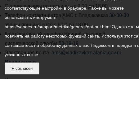
График
С понедельника по пятницу – с 9.00 до 18.00
соответствующие настройки в браузере. Также вы можете
работы
Телефон контакт-центра АМС г. Владикавказ
30-30-30
использовать инструмент —
администрации
звонки принимаются с 9:00 до 18:00
https://yandex.ru/support/metrika/general/opt-out.html Однако это 
местного
Круглосуточный телефон Единой дежурной
повлиять на работу некоторых функций сайта. Используя этот са
самоуправления
диспетчерской службы
53-19-19
соглашаетесь на обработку данных о вас Яндексом в порядке и 
города
Электронная почта:
ams@vladikavkaz.alania.gov.ru
указанных выше.
Владикавказ:
Владикавказ
Я согласен
АМС
Интернет приемная
Собрание представителей
Общественный Совет
Пресс-центр
Общественный транспорт
Владикавказ, пл. Штыба, №2
Тел:
+7 (8672) 55-00-34