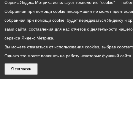
Сервис Яндекс Метрика использует технологию “cookie” — небо
Собранная при помощи cookie информация не может идентифици
собранная при помощи cookie, будет передаваться Яндексу и х
вами сайта, составления для нас отчетов о деятельности нашег
сервиса Яндекс Метрика.
Вы можете отказаться от использования cookies, выбрав соответс
Однако это может повлиять на работу некоторых функций сайта. 
Я согласен
График
С понедельника по пятницу – с 9.00 до 18.00