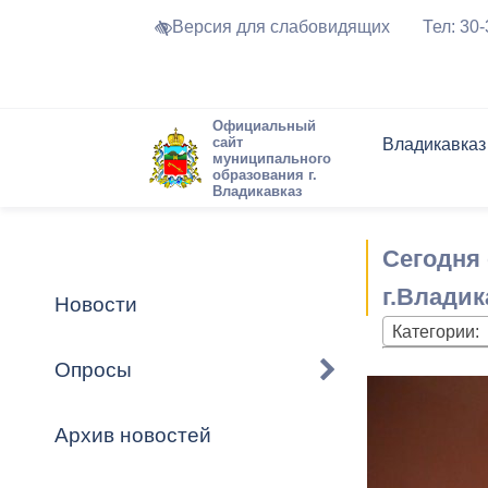
Версия для слабовидящих
Тел: 30
Официальный
сайт
Владикавказ
муниципального
образования г.
Владикавказ
Общие свед
Структура
Интернет-п
Председате
Структура
Новости
Реестры ма
Сегодня
Устав город
Торги и Кон
расписание
Обратная с
Комиссии
Новостная 
Актуально
г.Владик
Новости
Города-поб
Категории:
Программа
Противодей
Достоприме
Опросы
Владикавка
Формы обра
График при
принимаемы
Архив новостей
Презентаци
рассмотрен
городского 