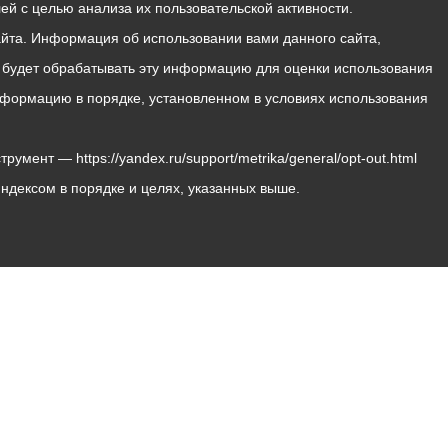
й с целью анализа их пользовательской активности.
йта. Информация об использовании вами данного сайта,
с будет обрабатывать эту информацию для оценки использования
 информацию в порядке, установленном в условиях использования
мент — https://yandex.ru/support/metrika/general/opt-out.html
Яндексом в порядке и целях, указанных выше.
Владикавказ, пл. Штыба, №2
Тел:
+7 (8672) 55-00-34
Главный редактор: Биазарти Д. К.
Свидетельство о регистрации СМИ ЭЛ № ФС 77 –