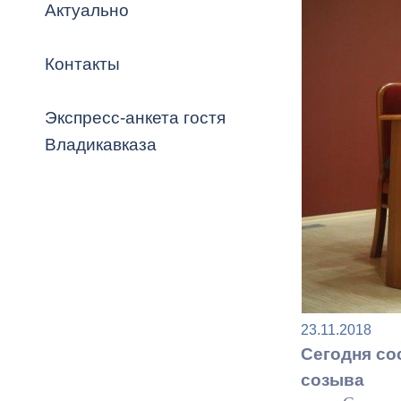
Владикавка
Актуально
Распоряжен
Контакты
ОРВ и эксп
Оценка деят
Экспресс-анкета гостя
местного с
Владикавказа
Открытые д
23.11.2018
Информация
Сегодня со
проверок
созыва