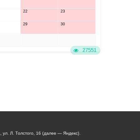
22
23
29
30
5
6
27551
ул. Л. Толстого, 16 (далее — Яндекс).