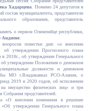
едьмая сессия Собрания представителей
Бесплатная юридическая помощь
ека Хадарцева
. Помимо 24 депутатов в
ий состав муниципалитета, представители
льного образования, представитель
 память о первом Олимпийце республики,
 Андиеве
.
 вопросов повестки дня: «о внесении
з, об утверждении Прогнозного плана
 в 2018г., об утверждении Генерального
з, об утверждении Положения о денежном
униципальные должности и денежном
бы МО г.Владикавказ РСО-Алания, о
риод 2019 и 2020 годов, об исполнении
 на имущество физических лиц» и три
я Собрания представителей.
са «О внесении изменения в решение
2 «Об утверждении Генерального плана