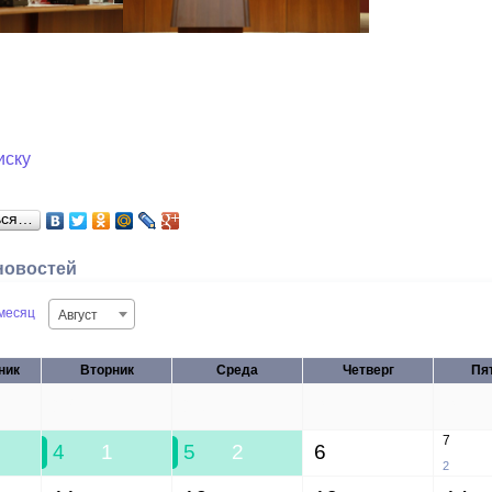
иску
ься…
новостей
месяц
Август
ник
Вторник
Среда
Четверг
Пя
28
29
30
31
7
4
1
5
2
6
2