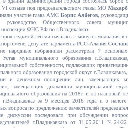
 в здании администрации города состоялась сорок с
з
VI
созыва под председательством главы МО
Махарб
иняли участие глава АМС
Борис Албегов
, руководящ
ный контроль
Выборы 2026
ы, руководство Общественного совета муниципа
инспекции ФНС РФ по г.Владикавказ.
сорок седьмой сессии началась с минуты молчания в
спортсмене, депутате парламента РСО-Алания
Сослане
кие народные избранники рассмотрели 7 основных
 Устав муниципального образования г.Владикавка
иципальной собственности, подлежащих приватизации
пального образования городской округ г.Владикавка
ении и денежном поощрении лиц, замещающих м
лиц, замещающих должности муниципальной служ
ципального образования на 2018г. и на плановый пе
г.Владикавказ за 9 месяцев 2018 года и о налоге
ых вопроса по предложению заместителей председател
е дискуссии последовали при обсуждении вопро
едставителей г.Владикавказа от 31.05.2011 №24/2