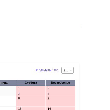
:
Предыдущий год
2026
тница
Суббота
Воскресенье
1
2
2
1
8
9
15
16