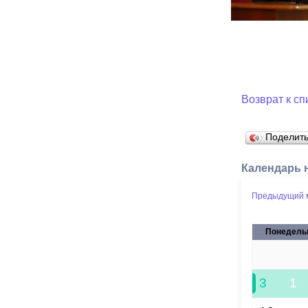
Возврат к сп
Поделит
Календарь 
Предыдущий 
Понедель
27
3
1