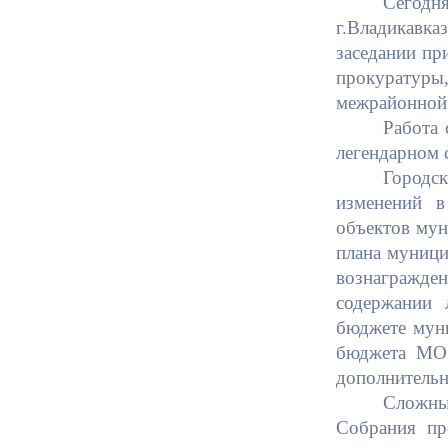
Сегодня
г.Владикавка
заседании пр
Муниципаль
прокуратур
межрайонной 
Работа 
легендарном 
Городс
изменений в
объектов мун
плана муници
вознагражд
содержании 
бюджете муни
бюджета МО 
дополнительн
Сложны
Собрания пр