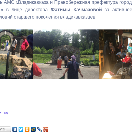
ь АМС г.Владикавказа и Правобережная префектура город
а» в лице директора
Фатимы Качмазовой
за активное
ловий старшего поколения владикавказцев.
иску
ься…