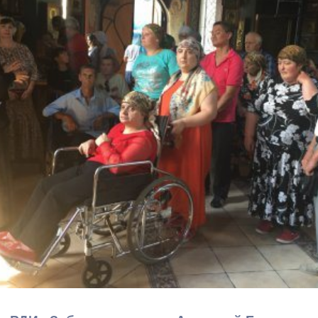
з
ия, постановления
Кадровая политика
ертиза НПА
Контактная информация
ельности органов
Списки граждан, состоящих на
амоуправления
учете в качестве нуждающихся 
улучшении жилищных условий п
г. Владикавказ
анные
Общественное обсуждение
документов стратегического
планирования
 о результатах
Порядок обжалования решений 
действий органов местного
самоуправления