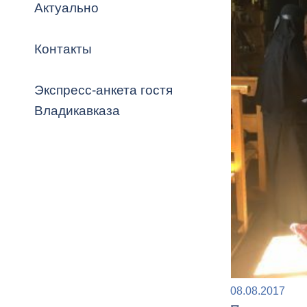
Владикавка
Актуально
Распоряжен
Контакты
ОРВ и эксп
Оценка деят
Экспресс-анкета гостя
местного с
Владикавказа
Открытые д
Информация
проверок
08.08.2017