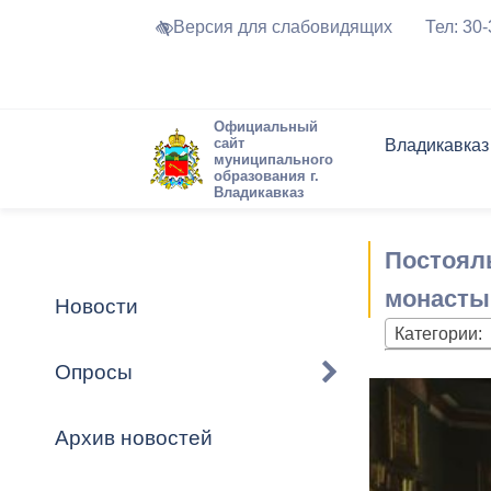
Версия для слабовидящих
Тел: 30
Официальный
сайт
Владикавказ
муниципального
образования г.
Владикавказ
Общие свед
Структура
Интернет-п
Председате
Структура
Новости
Реестры ма
Постоял
Устав город
Торги и Кон
расписание
Обратная с
Комиссии
Новостная 
Актуально
монасты
Новости
Города-поб
Категории:
Программа
Противодей
Достоприме
Опросы
Владикавка
Формы обра
График при
принимаемы
Архив новостей
Презентаци
рассмотрен
городского 