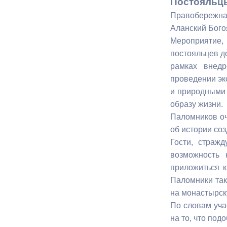
Постояльцы
Правобережная
Аланский Бого
Муниципаль
Мероприятие,
постояльцев д
рамках внедр
проведении эк
и природными 
образу жизни.
Паломников о
об истории соз
Гости, страж
возможность 
приложиться к
Паломники так
на монастырск
По словам уча
на то, что по