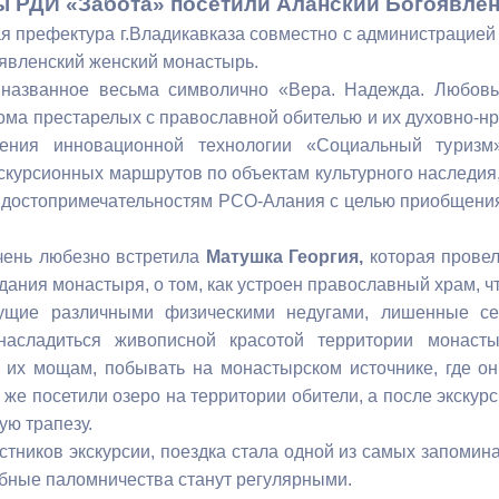
 РДИ «Забота» посетили Аланский Богоявле
 префектура г.Владикавказа совместно с администрацией
явленский женский монастырь.
ный контроль
Выборы 2026
 названное весьма символично «Вера. Надежда. Любовь
ома престарелых с православной обителью и их духовно-нр
ения инновационной технологии «Социальный туризм»
скурсионных маршрутов по объектам культурного наследия,
достопримечательностям РСО-Алания с целью приобщения 
чень любезно встретила
Матушка Георгия,
которая провел
дания монастыря, о том, как устроен православный храм, ч
дущие различными физическими недугами, лишенные с
насладиться живописной красотой территории монаст
 их мощам, побывать на монастырском источнике, где он
 же посетили озеро на территории обители, а после экскур
ую трапезу.
стников экскурсии, поездка стала одной из самых запомин
добные паломничества станут регулярными.