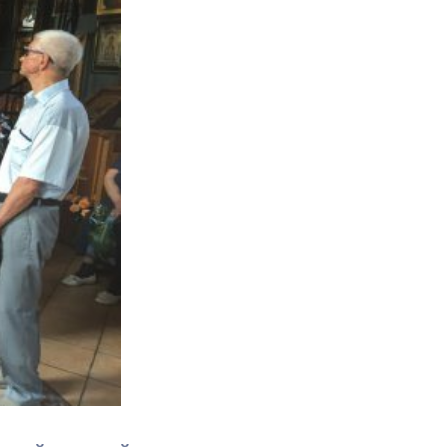
Противодействие коррупции
Градостроительная деятельность
Формирование комфортной
в
городской среды
о
Бюджет для граждан
Пространственные сведения
Гражданская оборона в
чрезвычайных ситуациях
Незаконное строительство
и
Информация финансового
органа