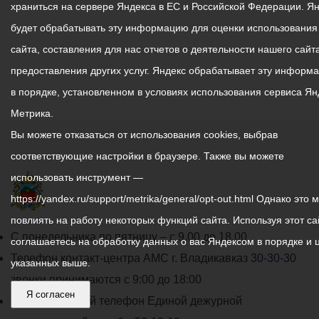
храниться на сервере Яндекса в ЕС и Российской Федерации. Я
будет обрабатывать эту информацию для оценки использования
сайта, составления для нас отчетов о деятельности нашего сайта
предоставления других услуг. Яндекс обрабатывает эту информ
в порядке, установленном в условиях использования сервиса Ян
Метрика.
Вы можете отказаться от использования cookies, выбрав
соответствующие настройки в браузере. Также вы можете
использовать инструмент —
https://yandex.ru/support/metrika/general/opt-out.html Однако это 
повлиять на работу некоторых функций сайта. Используя этот са
График
С понедельника по пятницу – с 9.00 до 18.00
соглашаетесь на обработку данных о вас Яндексом в порядке и 
работы
Телефон контакт-центра АМС г. Владикавказ
30-30-30
указанных выше.
администрации
звонки принимаются с 9:00 до 18:00
Я согласен
местного
Круглосуточный телефон Единой дежурной