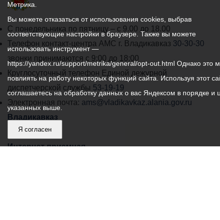
Метрика.
Вы можете отказаться от использования cookies, выбрав
График
С понедельника по пятницу – с 9.00 до 18.00
соответствующие настройки в браузере. Также вы можете
работы
Телефон контакт-центра АМС г. Владикавказ
30-30-30
использовать инструмент —
администрации
звонки принимаются с 9:00 до 18:00
https://yandex.ru/support/metrika/general/opt-out.html Однако это 
местного
Круглосуточный телефон Единой дежурной
повлиять на работу некоторых функций сайта. Используя этот са
самоуправления
диспетчерской службы
53-19-19
соглашаетесь на обработку данных о вас Яндексом в порядке и 
города
Электронная почта:
ams@vladikavkaz.alania.gov.ru
указанных выше.
Владикавказ:
Владикавказ
Я согласен
АМС
Интернет приемная
Собрание представителей
Общественный Совет
Пресс-центр
Общественный транспорт