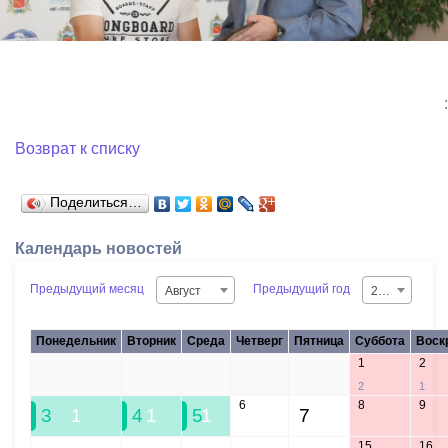
:
Возврат к списку
Поделиться…
Календарь новостей
Предыдущий месяц
Предыдущий год
Август
2026
Понедельник
Вторник
Среда
Четверг
Пятница
Суббота
Воск
1
2
27
28
29
30
31
2
1
6
8
9
3
1
4
1
5
1
7
15
16