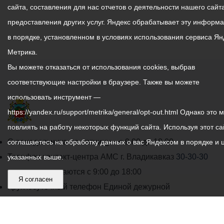
сайта, составления для нас отчетов о деятельности нашего сайта
предоставления других услуг. Яндекс обрабатывает эту информ
в порядке, установленном в условиях использования сервиса Ян
Метрика.
Вы можете отказаться от использования cookies, выбрав
соответствующие настройки в браузере. Также вы можете
использовать инструмент —
https://yandex.ru/support/metrika/general/opt-out.html Однако это 
повлиять на работу некоторых функций сайта. Используя этот са
График
С понедельника по пятницу – с 9.00 до 18.00
соглашаетесь на обработку данных о вас Яндексом в порядке и 
работы
Телефон контакт-центра АМС г. Владикавказ
30-30-30
указанных выше.
администрации
звонки принимаются с 9:00 до 18:00
Я согласен
местного
Круглосуточный телефон Единой дежурной
самоуправления
диспетчерской службы
53-19-19
города
Электронная почта:
ams@vladikavkaz.alania.gov.ru