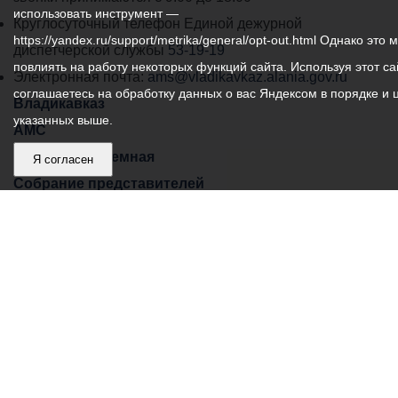
использовать инструмент —
местного
Круглосуточный телефон Единой дежурной
https://yandex.ru/support/metrika/general/opt-out.html Однако это 
самоуправления
диспетчерской службы
53-19-19
повлиять на работу некоторых функций сайта. Используя этот са
города
Электронная почта:
ams@vladikavkaz.alania.gov.ru
соглашаетесь на обработку данных о вас Яндексом в порядке и 
Владикавказ:
Владикавказ
указанных выше.
АМС
Интернет приемная
Я согласен
Собрание представителей
Общественный Совет
Пресс-центр
Общественный транспорт
Владикавказ, пл. Штыба, №2
Тел:
+7 (8672) 55-00-34
Главный редактор: Биазарти Д. К.
Свидетельство о регистрации СМИ ЭЛ № ФС 77 –
75258 от 07.03.2019 выданное Федеральной Службой