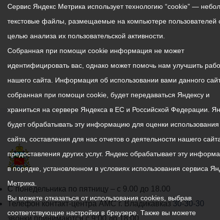
Сервис Яндекс Метрика использует технологию “cookie” — небо
текстовые файлы, размещаемые на компьютере пользователей 
целью анализа их пользовательской активности.
Собранная при помощи cookie информация не может
идентифицировать вас, однако может помочь нам улучшить рабо
нашего сайта. Информация об использовании вами данного сайт
собранная при помощи cookie, будет передаваться Яндексу и
храниться на сервере Яндекса в ЕС и Российской Федерации. Я
будет обрабатывать эту информацию для оценки использования
сайта, составления для нас отчетов о деятельности нашего сайта
предоставления других услуг. Яндекс обрабатывает эту информ
в порядке, установленном в условиях использования сервиса Ян
Метрика.
График
С понедельника по пятницу – с 9.00 до 18.00
Вы можете отказаться от использования cookies, выбрав
работы
Телефон контакт-центра АМС г. Владикавказ
30-30-30
соответствующие настройки в браузере. Также вы можете
администрации
звонки принимаются с 9:00 до 18:00