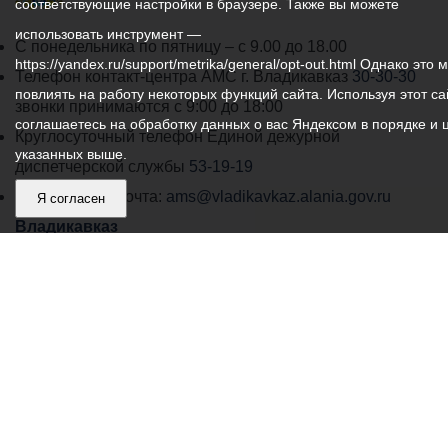
соответствующие настройки в браузере. Также вы можете
использовать инструмент —
График
С понедельника по пятницу – с 9.00 до 18.00
https://yandex.ru/support/metrika/general/opt-out.html Однако это 
работы
Телефон контакт-центра АМС г. Владикавказ
30-30-30
повлиять на работу некоторых функций сайта. Используя этот са
администрации
звонки принимаются с 9:00 до 18:00
соглашаетесь на обработку данных о вас Яндексом в порядке и 
местного
Круглосуточный телефон Единой дежурной
указанных выше.
самоуправления
диспетчерской службы
53-19-19
города
Электронная почта:
ams@vladikavkaz.alania.gov.ru
Я согласен
Владикавказ:
Владикавказ
АМС
Интернет приемная
Собрание представителей
Общественный Совет
Пресс-центр
Общественный транспорт
Владикавказ, пл. Штыба, №2