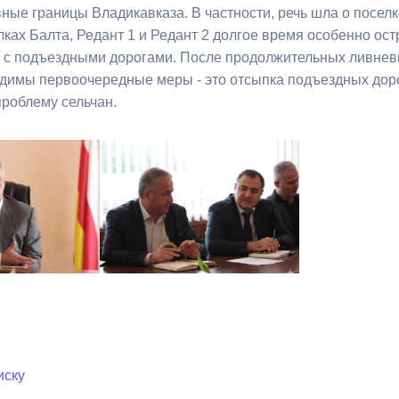
ные границы Владикавказа. В частности, речь шла о посел
лках Балта, Редант 1 и Редант 2 долгое время особенно ост
ный контроль
Выборы 2026
 и с подъездными дорогами. После продолжительных ливне
димы первоочередные меры - это отсыпка подъездных доро
проблему сельчан.
иску