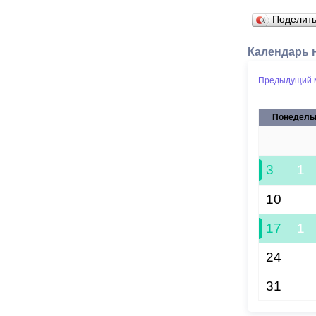
Поделит
Календарь 
Предыдущий 
Понедель
27
3
1
10
17
1
24
31