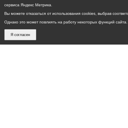
сервиса Яндекс Метрика.
Вы можете отказаться от использования cookies, выбрав соответс
Однако это может повлиять на работу некоторых функций сайта. 
Я согласен
График
С понедельника по пятницу – с 9.00 до 18.00
работы
Телефон контакт-центра АМС г. Владикавказ
30-30-30
администрации
звонки принимаются с 9:00 до 18:00
местного
Круглосуточный телефон Единой дежурной
самоуправления
диспетчерской службы
53-19-19