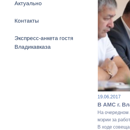
Владикавка
Актуально
Распоряжен
Контакты
ОРВ и эксп
Оценка деят
Экспресс-анкета гостя
местного с
Владикавказа
Открытые д
19.06.2017
В АМС г. В
На очередном 
Информация
мэрии за рабо
проверок
В ходе совеща