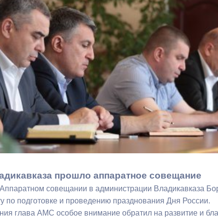
з
ия, постановления
Кадровая политика
ертиза НПА
Контактная информация
ельности органов
Списки граждан, состоящих на
амоуправления
учете в качестве нуждающихся 
улучшении жилищных условий п
г. Владикавказ
анные
Общественное обсуждение
документов стратегического
планирования
ладикавказа прошло аппаратное совещание
Аппаратном совещании в администрации Владикавказа Бор
 о результатах
Порядок обжалования решений 
ту по подготовке и проведению празднования Дня России.
действий органов местного
ния глава АМС особое внимание обратил на развитие и бла
самоуправления