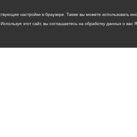
твующие настройки в браузере. Также вы можете использовать инстру
Используя этот сайт, вы соглашаетесь на обработку данных о вас 
Владикавказ
АМС
Интернет приемная
Собрание представителей
Общественный Совет
Пресс-центр
Общественный транспорт