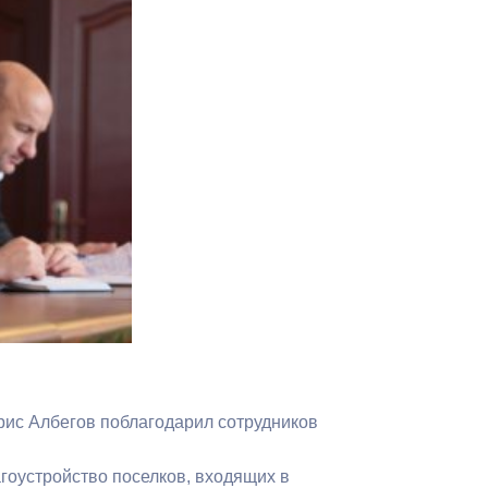
Противодействие коррупции
Градостроительная деятельность
Формирование комфортной
в
городской среды
о
Бюджет для граждан
Пространственные сведения
Гражданская оборона в
чрезвычайных ситуациях
Незаконное строительство
ис Албегов поблагодарил сотрудников
и
Информация финансового
органа
гоустройство поселков, входящих в