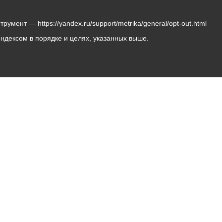
мент — https://yandex.ru/support/metrika/general/opt-out.html
Яндексом в порядке и целях, указанных выше.
Владикавказ, пл. Штыба, №2
Тел:
+7 (8672) 55-00-34
Главный редактор: Биазарти Д. К.
Свидетельство о регистрации СМИ ЭЛ № ФС 77 –
75258 от 07.03.2019 выданное Федеральной Службой
по надзору в сфере связи, информационных
технологий и массовых коммуникаций
Учредитель: Администрация местного самоуправления