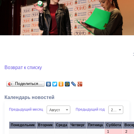
:
Возврат к списку
Поделиться…
Календарь новостей
Предыдущий месяц
Предыдущий год
Август
2026
Понедельник
Вторник
Среда
Четверг
Пятница
Суббота
Воск
1
2