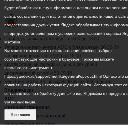
будет обрабатывать эту информацию для оценки использования
сайта, составления для нас отчетов о деятельности нашего сайта
предоставления других услуг. Яндекс обрабатывает эту информ
в порядке, установленном в условиях использования сервиса Ян
График
С понедельника по пятницу – с 9.00 до 18.00
Метрика.
работы
Телефон контакт-центра АМС г. Владикавказ
30-30-30
Вы можете отказаться от использования cookies, выбрав
администрации
звонки принимаются с 9:00 до 18:00
соответствующие настройки в браузере. Также вы можете
местного
Круглосуточный телефон Единой дежурной
использовать инструмент —
самоуправления
диспетчерской службы
53-19-19
https://yandex.ru/support/metrika/general/opt-out.html Однако это 
города
Электронная почта:
ams@vladikavkaz.alania.gov.ru
повлиять на работу некоторых функций сайта. Используя этот са
Владикавказ:
Владикавказ
соглашаетесь на обработку данных о вас Яндексом в порядке и 
АМС
указанных выше.
Интернет приемная
Я согласен
Собрание представителей
Общественный Совет