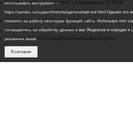
работы
Телефон контакт-центра АМС г. Владикавказ
30-30-30
использовать инструмент —
администрации
звонки принимаются с 9:00 до 18:00
https://yandex.ru/support/metrika/general/opt-out.html Однако это 
местного
Круглосуточный телефон Единой дежурной
повлиять на работу некоторых функций сайта. Используя этот са
самоуправления
диспетчерской службы
53-19-19
соглашаетесь на обработку данных о вас Яндексом в порядке и 
города
Электронная почта:
ams@vladikavkaz.alania.gov.ru
указанных выше.
Владикавказ:
Владикавказ
Я согласен
АМС
Интернет приемная
Собрание представителей
Общественный Совет
Пресс-центр
Общественный транспорт
Владикавказ, пл. Штыба, №2
Тел:
+7 (8672) 55-00-34
Главный редактор: Биазарти Д. К.