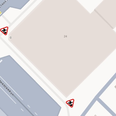
з
ия, постановления
Кадровая политика
ертиза НПА
Контактная информация
ельности органов
Списки граждан, состоящих на
амоуправления
учете в качестве нуждающихся 
улучшении жилищных условий п
г. Владикавказ
анные
Общественное обсуждение
документов стратегического
планирования
 о результатах
Порядок обжалования решений 
действий органов местного
самоуправления