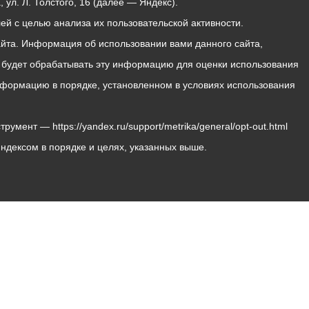
ул. Л. Толстого, 16 (далее — Яндекс).
й с целью анализа их пользовательской активности.
йта. Информация об использовании вами данного сайта,
с будет обрабатывать эту информацию для оценки использования
 информацию в порядке, установленном в условиях использования
мент — https://yandex.ru/support/metrika/general/opt-out.html
Яндексом в порядке и целях, указанных выше.
Владикавказ, пл. Штыба, №2
Тел:
+7 (8672) 55-00-34
Главный редактор: Биазарти Д. К.
Свидетельство о регистрации СМИ ЭЛ № ФС 77 –