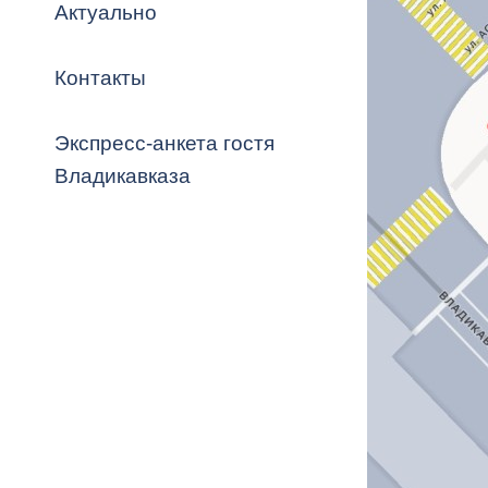
Владикавка
Актуально
Распоряжен
Контакты
ОРВ и эксп
Оценка деят
Экспресс-анкета гостя
местного с
Владикавказа
Открытые д
Информация
проверок