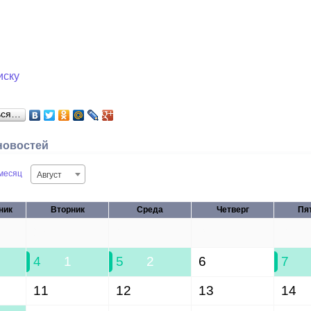
иску
ься…
новостей
месяц
Август
ник
Вторник
Среда
Четверг
Пя
28
29
30
31
4
1
5
2
6
7
11
12
13
14