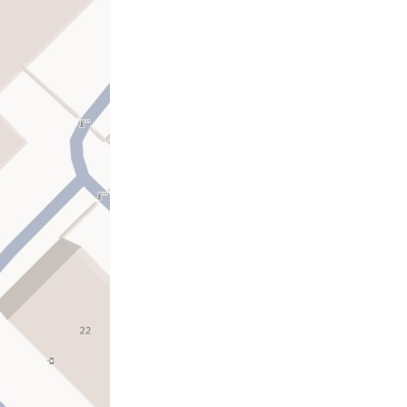
Противодействие коррупции
Градостроительная деятельность
Формирование комфортной
в
городской среды
о
Бюджет для граждан
Пространственные сведения
Гражданская оборона в
чрезвычайных ситуациях
Незаконное строительство
и
Информация финансового
органа