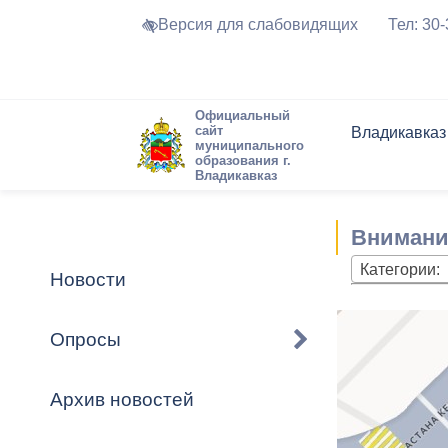
Версия для слабовидящих
Тел: 30
Официальный
сайт
Владикавказ
муниципального
образования г.
Владикавказ
Общие свед
Структура
Интернет-п
Председате
Структура
Новости
Реестры ма
Внимани
Устав город
Торги и Кон
расписание
Обратная с
Комиссии
Новостная 
Актуально
Категории:
Новости
Города-поб
Программа
Противодей
Достоприме
Опросы
Владикавка
Формы обра
График при
принимаемы
Архив новостей
Презентаци
рассмотрен
городского 