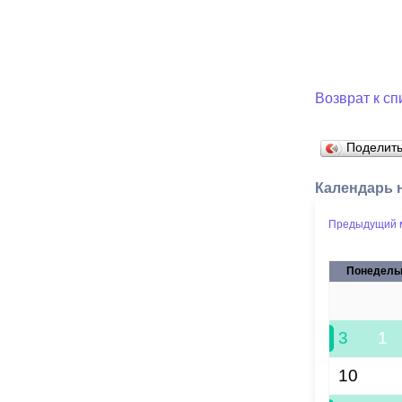
Возврат к сп
Поделит
Календарь 
Предыдущий 
Понедель
27
3
1
10