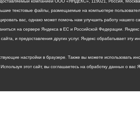
едоставляемый компанией ООО «ЯНДЕКС», 119021, Россия, Москва, 
льшие текстовые файлы, размещаемые на компьютере пользователе
ровать вас, однако может помочь нам улучшить работу нашего са
раниться на сервере Яндекса в ЕС и Российской Федерации. Яндек
о сайта, и предоставления других услуг. Яндекс обрабатывает эту
твующие настройки в браузере. Также вы можете использовать инстру
Используя этот сайт, вы соглашаетесь на обработку данных о вас 
Владикавказ
АМС
Интернет приемная
Собрание представителей