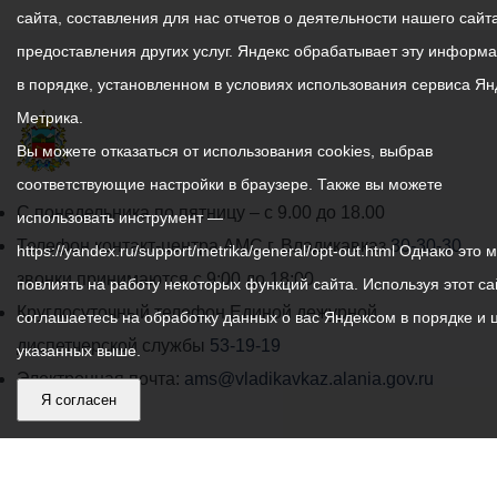
сайта, составления для нас отчетов о деятельности нашего сайта
предоставления других услуг. Яндекс обрабатывает эту информ
в порядке, установленном в условиях использования сервиса Ян
Метрика.
Вы можете отказаться от использования cookies, выбрав
соответствующие настройки в браузере. Также вы можете
График
С понедельника по пятницу – с 9.00 до 18.00
использовать инструмент —
работы
Телефон контакт-центра АМС г. Владикавказ
30-30-30
https://yandex.ru/support/metrika/general/opt-out.html Однако это 
администрации
звонки принимаются с 9:00 до 18:00
повлиять на работу некоторых функций сайта. Используя этот са
местного
Круглосуточный телефон Единой дежурной
соглашаетесь на обработку данных о вас Яндексом в порядке и 
самоуправления
диспетчерской службы
53-19-19
указанных выше.
города
Электронная почта:
ams@vladikavkaz.alania.gov.ru
Я согласен
Владикавказ:
Владикавказ
АМС
Интернет приемная