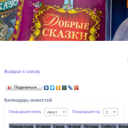
:
Возврат к списку
Поделиться…
Календарь новостей
Предыдущий месяц
Предыдущий год
Август
2026
Понедельник
Вторник
Среда
Четверг
Пятница
Суббота
Воск