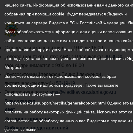
нашего сайта. Информация об использовании вами данного сайт
собранная при помощи cookie, будет передаваться Яндексу и
храниться на сервере Яндекса в ЕС и Российской Федерации. Я
будет обрабатывать эту информацию для оценки использования
сайта, составления для нас отчетов о деятельности нашего сайта
График
С понедельника по пятницу – с 9.00 до 18.00
предоставления других услуг. Яндекс обрабатывает эту информ
работы
Телефон контакт-центра АМС г. Владикавказ
30-30-30
в порядке, установленном в условиях использования сервиса Ян
администрации
звонки принимаются с 9:00 до 18:00
Метрика.
местного
Круглосуточный телефон Единой дежурной
Вы можете отказаться от использования cookies, выбрав
самоуправления
диспетчерской службы
53-19-19
соответствующие настройки в браузере. Также вы можете
города
Электронная почта:
ams@vladikavkaz.alania.gov.ru
использовать инструмент —
Владикавказ:
Владикавказ
https://yandex.ru/support/metrika/general/opt-out.html Однако это 
АМС
повлиять на работу некоторых функций сайта. Используя этот са
Интернет приемная
соглашаетесь на обработку данных о вас Яндексом в порядке и 
Собрание представителей
указанных выше.