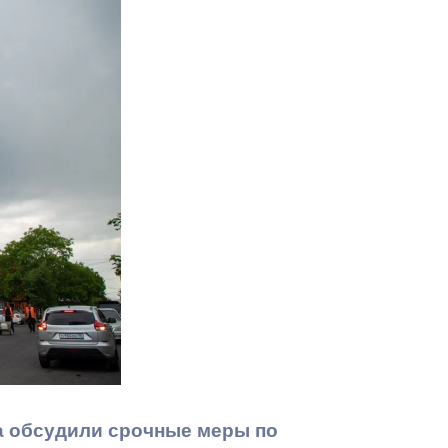
Противодействие коррупции
Градостроительная деятельность
Формирование комфортной
в
городской среды
о
Бюджет для граждан
Пространственные сведения
Гражданская оборона в
чрезвычайных ситуациях
Незаконное строительство
и
Информация финансового
органа
а обсудили срочные меры по