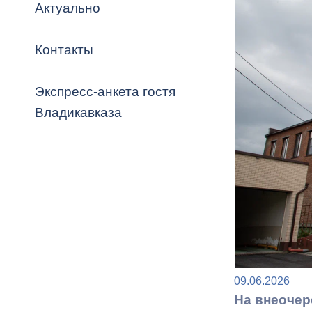
Владикавка
Актуально
Распоряжен
Контакты
ОРВ и эксп
Оценка деят
Экспресс-анкета гостя
местного с
Владикавказа
Открытые д
Информация
09.06.2026
проверок
На внеочер