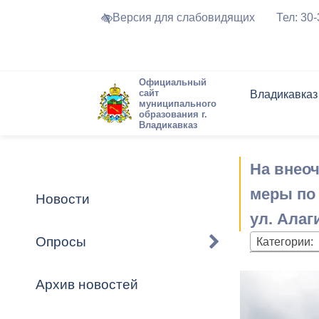
Версия для слабовидящих
Тел: 30
Официальный
сайт
Владикавказ
муниципального
образования г.
Владикавказ
Общие свед
Структура
Интернет-п
Председате
Структура
Новости
Реестры ма
На внео
Устав город
Торги и Кон
расписание
Обратная с
Комиссии
Новостная 
Актуально
меры по
Новости
Города-поб
ул. Алаги
Программа
Противодей
Достоприме
Опросы
Категории:
Владикавка
Формы обра
График при
принимаемы
Архив новостей
Презентаци
рассмотрен
городского 