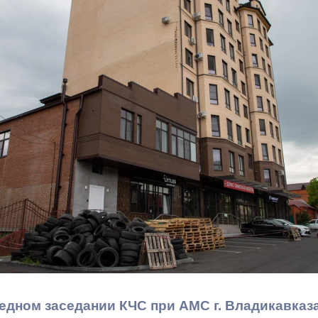
з
ия, постановления
Кадровая политика
ертиза НПА
Контактная информация
ельности органов
Списки граждан, состоящих на
амоуправления
учете в качестве нуждающихся 
улучшении жилищных условий п
г. Владикавказ
анные
Общественное обсуждение
документов стратегического
планирования
 о результатах
Порядок обжалования решений 
действий органов местного
едном заседании КЧС при АМС г. Владикавказ
самоуправления