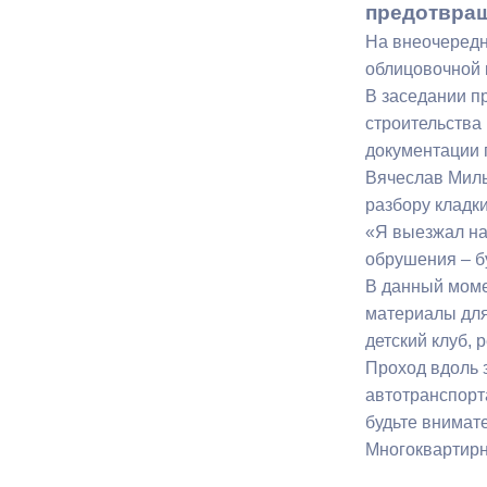
предотвращ
На внеочередн
Муниципаль
облицовочной к
В заседании п
строительства
документации 
Вячеслав Миль
разбору кладки
«Я выезжал на 
обрушения – бу
В данный моме
материалы для
детский клуб,
Проход вдоль 
автотранспорта
будьте внимат
Многоквартирн