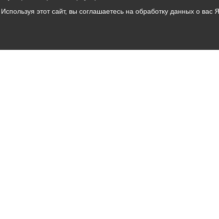
Используя этот сайт, вы соглашаетесь на обработку данных о вас 
Владикавказ
АМС
Интернет приемная
Собрание представителей
Общественный Совет
Пресс-центр
Общественный транспорт