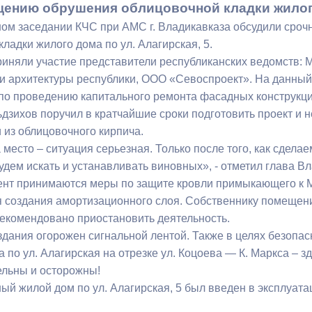
ению обрушения облицовочной кладки жилого 
ом заседании КЧС при АМС г. Владикавказа обсудили ср
ный контроль
Выборы 2026
ладки жилого дома по ул. Алагирская, 5.
риняли участие представители республиканских ведомств:
 и архитектуры республики, ООО «Севоспроект». На данный
по проведению капитального ремонта фасадных конструкци
дзихов поручил в кратчайшие сроки подготовить проект и н
 из облицовочного кирпича.
место – ситуация серьезная. Только после того, как сдела
дем искать и устанавливать виновных», - отметил глава Вл
нт принимаются меры по защите кровли примыкающего к М
 создания амортизационного слоя. Собственнику помещений,
 рекомендовано приостановить деятельность.
здания огорожен сигнальной лентой. Также в целях безопас
 по ул. Алагирская на отрезке ул. Коцоева — К. Маркса – 
ельны и осторожны!
ый жилой дом по ул. Алагирская, 5 был введен в эксплуат