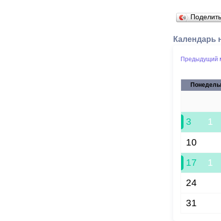
Поделит
Календарь 
Предыдущий 
Понедель
27
3
1
10
17
1
24
31