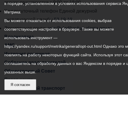
администрации
звонки принимаются с 9:00 до 18:00
в порядке, установленном в условиях использования сервиса Ян
местного
Круглосуточный телефон Единой дежурной
Метрика.
самоуправления
диспетчерской службы
53-19-19
Вы можете отказаться от использования cookies, выбрав
города
Электронная почта:
ams@vladikavkaz.alania.gov.ru
соответствующие настройки в браузере. Также вы можете
Владикавказ:
Владикавказ
использовать инструмент —
АМС
https://yandex.ru/support/metrika/general/opt-out.html Однако это 
Интернет приемная
повлиять на работу некоторых функций сайта. Используя этот са
Собрание представителей
соглашаетесь на обработку данных о вас Яндексом в порядке и 
Общественный Совет
указанных выше.
Пресс-центр
Я согласен
Общественный транспорт
Владикавказ, пл. Штыба, №2
Тел:
+7 (8672) 55-00-34
Главный редактор: Биазарти Д. К.
Свидетельство о регистрации СМИ ЭЛ № ФС 77 –