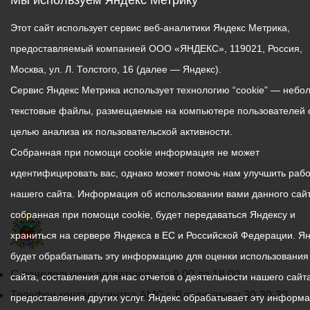
Мы используем Яндекс Метрику
Этот сайт использует сервис веб-аналитики Яндекс Метрика,
предоставляемый компанией ООО «ЯНДЕКС», 119021, Россия,
Москва, ул. Л. Толстого, 16 (далее — Яндекс).
Сервис Яндекс Метрика использует технологию “cookie” — небо
текстовые файлы, размещаемые на компьютере пользователей 
целью анализа их пользовательской активности.
Собранная при помощи cookie информация не может
идентифицировать вас, однако может помочь нам улучшить рабо
нашего сайта. Информация об использовании вами данного сайт
собранная при помощи cookie, будет передаваться Яндексу и
храниться на сервере Яндекса в ЕС и Российской Федерации. Я
будет обрабатывать эту информацию для оценки использования
График
С понедельника по пятницу – с 9.00 до 18.00
сайта, составления для нас отчетов о деятельности нашего сайта
работы
Телефон контакт-центра АМС г. Владикавказ
30-30-30
предоставления других услуг. Яндекс обрабатывает эту информ