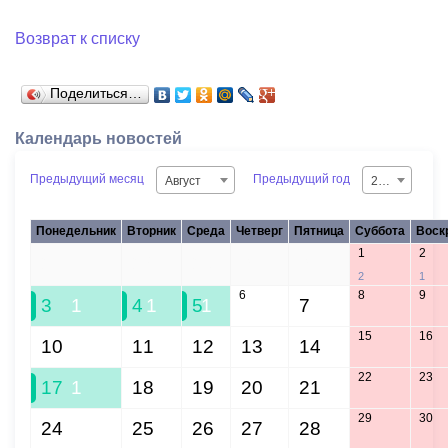
Возврат к списку
Поделиться…
Календарь новостей
Предыдущий месяц
Предыдущий год
Август
2026
Понедельник
Вторник
Среда
Четверг
Пятница
Суббота
Воск
1
2
27
28
29
30
31
2
1
6
8
9
3
1
4
1
5
1
7
15
16
10
11
12
13
14
22
23
17
1
18
19
20
21
29
30
24
25
26
27
28