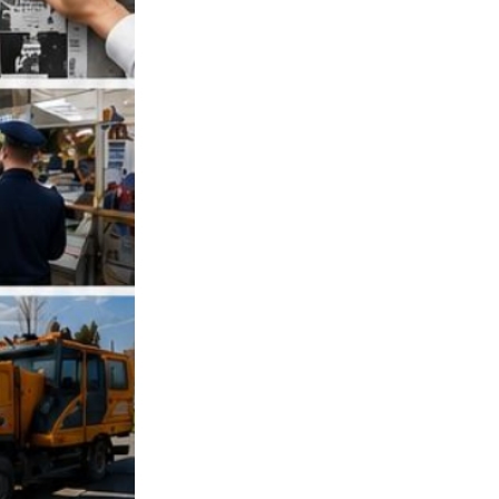
Противодействие коррупции
Градостроительная деятельность
Формирование комфортной
в
городской среды
о
Бюджет для граждан
Пространственные сведения
Гражданская оборона в
чрезвычайных ситуациях
Незаконное строительство
и
Информация финансового
органа