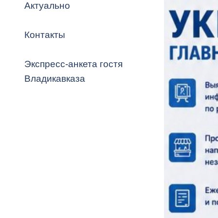
Владикавка
Актуально
Распоряжен
Контакты
ОРВ и эксп
Оценка деят
Экспресс-анкета гостя
местного с
Владикавказа
Открытые д
Информация
проверок