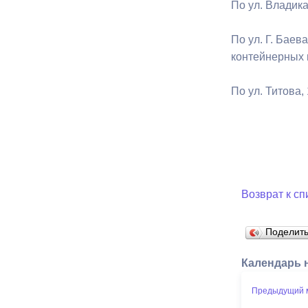
По ул. Владика
По ул. Г. Баев
контейнерных 
По ул. Титова
Возврат к сп
Поделит
Календарь 
Предыдущий 