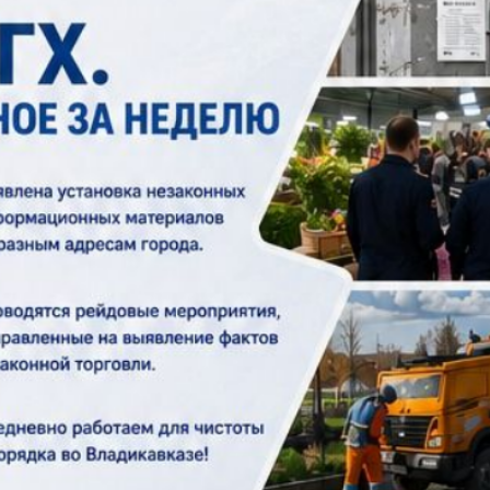
з
ия, постановления
Кадровая политика
ертиза НПА
Контактная информация
ельности органов
Списки граждан, состоящих на
амоуправления
учете в качестве нуждающихся 
улучшении жилищных условий п
г. Владикавказ
анные
Общественное обсуждение
документов стратегического
планирования
 о результатах
Порядок обжалования решений 
действий органов местного
самоуправления