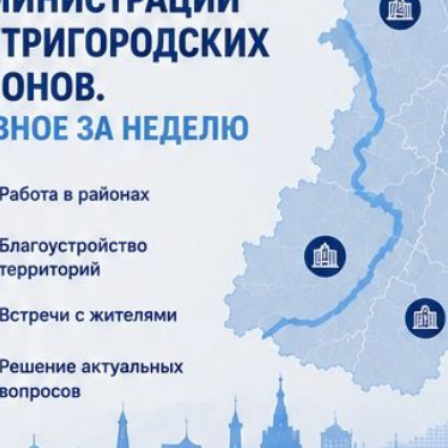
з
ия, постановления
Кадровая политика
ертиза НПА
Контактная информация
ельности органов
Списки граждан, состоящих на
амоуправления
учете в качестве нуждающихся 
улучшении жилищных условий п
г. Владикавказ
анные
Общественное обсуждение
документов стратегического
планирования
 о результатах
Порядок обжалования решений 
действий органов местного
самоуправления