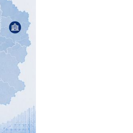
Противодействие коррупции
Градостроительная деятельность
Формирование комфортной
в
городской среды
о
Бюджет для граждан
Пространственные сведения
Гражданская оборона в
чрезвычайных ситуациях
Незаконное строительство
и
Информация финансового
органа