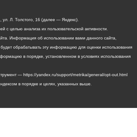
ул. Л. Толстого, 16 (далее — Яндекс).
й с целью анализа их пользовательской активности.
йта. Информация об использовании вами данного сайта,
с будет обрабатывать эту информацию для оценки использования
 информацию в порядке, установленном в условиях использования
мент — https://yandex.ru/support/metrika/general/opt-out.html
Яндексом в порядке и целях, указанных выше.
Владикавказ, пл. Штыба, №2
Тел:
+7 (8672) 55-00-34