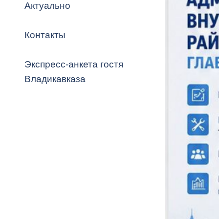
Владикавка
Актуально
Распоряжен
Контакты
ОРВ и эксп
Оценка деят
Экспресс-анкета гостя
местного с
Владикавказа
Открытые д
Информация
проверок