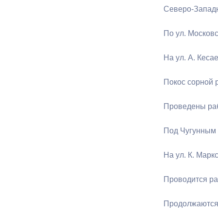
Северо-Западн
По ул. Москов
На ул. А. Кеса
Покос сорной р
Проведены раб
Под Чугунным 
На ул. К. Марк
Проводится ра
Продолжаются 