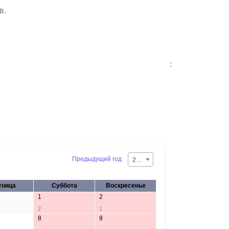
в.
:
Предыдущий год
2026
тница
Суббота
Воскресенье
1
2
2
1
8
9