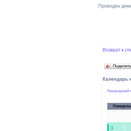
Проведен демо
Возврат к сп
Поделит
Календарь 
Предыдущий 
Понедель
27
3
1