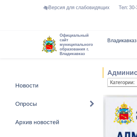
Версия для слабовидящих
Тел: 30
Официальный
сайт
Владикавказ
муниципального
образования г.
Владикавказ
Общие свед
Структура
Интернет-п
Председате
Структура
Новости
Реестры ма
Админис
Устав город
Торги и Кон
расписание
Обратная с
Комиссии
Новостная 
Актуально
Категории:
Новости
Города-поб
Программа
Противодей
Достоприме
Опросы
Владикавка
Формы обра
График при
принимаемы
Архив новостей
Презентаци
рассмотрен
городского 