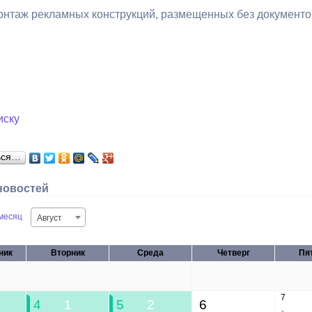
нтаж рекламных конструкций, размещенных без документо
иску
ься…
новостей
месяц
Август
ник
Вторник
Среда
Четверг
Пя
28
29
30
31
7
4
1
5
2
6