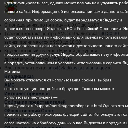
идентифицировать вас, однако может помочь нам улучшить рабо
нашего сайта. Информация об использовании вами данного сайт
собранная при помощи cookie, будет передаваться Яндексу и
График
С понедельника по пятницу – с 9.00 до 18.00
храниться на сервере Яндекса в ЕС и Российской Федерации. Я
работы
Телефон контакт-центра АМС г. Владикавказ
30-30-30
будет обрабатывать эту информацию для оценки использования
администрации
звонки принимаются с 9:00 до 18:00
сайта, составления для нас отчетов о деятельности нашего сайта
местного
Круглосуточный телефон Единой дежурной
предоставления других услуг. Яндекс обрабатывает эту информ
самоуправления
диспетчерской службы
53-19-19
в порядке, установленном в условиях использования сервиса Ян
города
Электронная почта:
ams@vladikavkaz.alania.gov.ru
Метрика.
Владикавказ:
Владикавказ
Вы можете отказаться от использования cookies, выбрав
АМС
соответствующие настройки в браузере. Также вы можете
Интернет приемная
использовать инструмент —
Собрание представителей
https://yandex.ru/support/metrika/general/opt-out.html Однако это 
Общественный Совет
повлиять на работу некоторых функций сайта. Используя этот са
Пресс-центр
соглашаетесь на обработку данных о вас Яндексом в порядке и 
Общественный транспорт