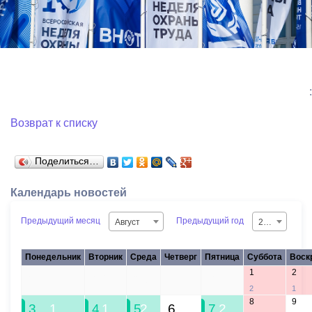
:
Возврат к списку
Поделиться…
Календарь новостей
Предыдущий месяц
Предыдущий год
Август
2026
Понедельник
Вторник
Среда
Четверг
Пятница
Суббота
Воск
1
2
27
28
29
30
31
2
1
8
9
3
1
4
1
5
2
6
7
2