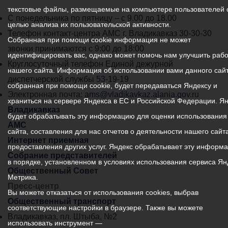
текстовые файлы, размещаемые на компьютере пользователей 
График
С понедельника по пятницу – с 9.00 до 18.00
целью анализа их пользовательской активности.
работы
Телефон контакт-центра АМС г. Владикавказ
30-30-30
Собранная при помощи cookie информация не может
администрации
звонки принимаются с 9:00 до 18:00
идентифицировать вас, однако может помочь нам улучшить рабо
местного
Круглосуточный телефон Единой дежурной
нашего сайта. Информация об использовании вами данного сайт
самоуправления
диспетчерской службы
53-19-19
собранная при помощи cookie, будет передаваться Яндексу и
города
Электронная почта:
ams@vladikavkaz.alania.gov.ru
храниться на сервере Яндекса в ЕС и Российской Федерации. Я
Владикавказ:
Владикавказ
будет обрабатывать эту информацию для оценки использования
АМС
сайта, составления для нас отчетов о деятельности нашего сайта
Интернет приемная
предоставления других услуг. Яндекс обрабатывает эту информ
Собрание представителей
в порядке, установленном в условиях использования сервиса Ян
Общественный Совет
Метрика.
Пресс-центр
Вы можете отказаться от использования cookies, выбрав
Общественный транспорт
соответствующие настройки в браузере. Также вы можете
Владикавказ, пл. Штыба, №2
использовать инструмент —