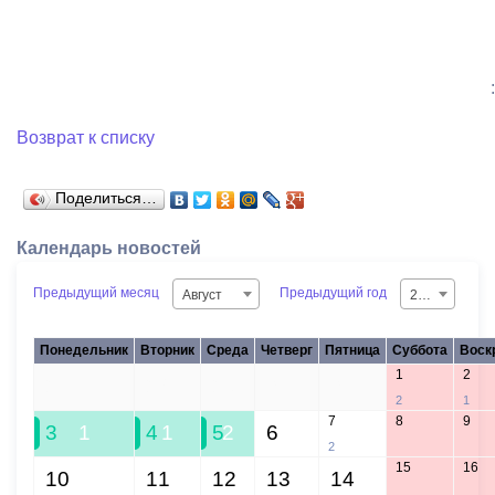
:
Возврат к списку
Поделиться…
Календарь новостей
Предыдущий месяц
Предыдущий год
Август
2026
Понедельник
Вторник
Среда
Четверг
Пятница
Суббота
Воск
1
2
27
28
29
30
31
2
1
7
8
9
3
1
4
1
5
2
6
2
15
16
10
11
12
13
14