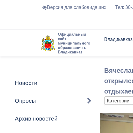
Версия для слабовидящих
Тел: 30
Официальный
сайт
Владикавказ
муниципального
образования г.
Владикавказ
Общие свед
Структура
Интернет-п
Председате
Структура
Новости
Реестры ма
Вячесла
Устав город
Торги и Кон
расписание
Обратная с
Комиссии
Новостная 
Актуально
открылся
Новости
Города-поб
отдыхае
Программа
Противодей
Достоприме
Опросы
Категории:
Владикавка
Формы обра
График при
принимаемы
Архив новостей
Презентаци
рассмотрен
городского 