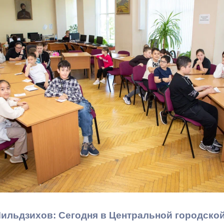
з
ия, постановления
Кадровая политика
ертиза НПА
Контактная информация
ельности органов
Списки граждан, состоящих на
амоуправления
учете в качестве нуждающихся 
улучшении жилищных условий п
г. Владикавказ
анные
Общественное обсуждение
документов стратегического
планирования
 о результатах
Порядок обжалования решений 
действий органов местного
ильдзихов: Сегодня в Центральной городско
самоуправления