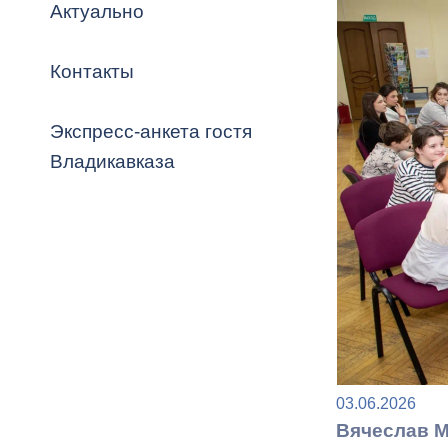
Владикавка
Актуально
Распоряжен
Контакты
ОРВ и эксп
Оценка деят
Экспресс-анкета гостя
местного с
Владикавказа
Открытые д
Информация
03.06.2026
проверок
Вячеслав М