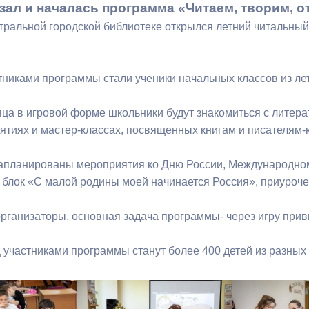
зал и началась программа «Читаем, творим, 
тральной городской библиотеке открылся летний читальный
ный контроль
Выборы 2026
никами программы стали ученики начальных классов из ле
яца в игровой форме школьники будут знакомиться с литер
нятиях и мастер-классах, посвященных книгам и писателям
апланированы мероприятия ко Дню России, Международному
 блок «С малой родины моей начинается Россия», приуроче
организаторы, основная задача программы- через игру прив
ц участниками программы станут более 400 детей из разных