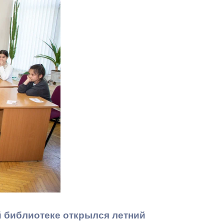
Противодействие коррупции
Градостроительная деятельность
Формирование комфортной
в
городской среды
о
Бюджет для граждан
Пространственные сведения
Гражданская оборона в
чрезвычайных ситуациях
Незаконное строительство
и
Информация финансового
органа
й библиотеке открылся летний