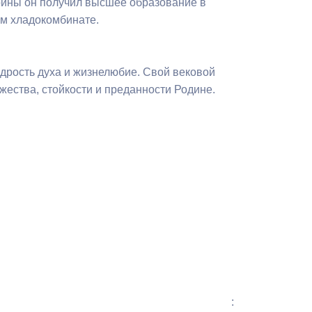
войны он получил высшее образование в
ом хладокомбинате.
одрость духа и жизнелюбие. Свой вековой
жества, стойкости и преданности Родине.
: