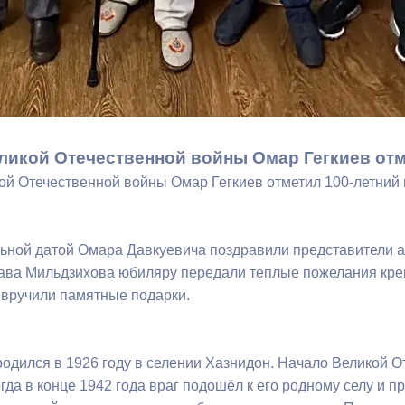
ный контроль
Выборы 2026
ликой Отечественной войны Омар Гегкиев от
ой Отечественной войны Омар Гегкиев отметил 100-летни
ьной датой Омара Давкуевича поздравили представители а
ава Мильдзихова юбиляру передали теплые пожелания крепк
е вручили памятные подарки.
родился в 1926 году в селении Хазнидон. Начало Великой О
гда в конце 1942 года враг подошёл к его родному селу и 