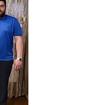
Противодействие коррупции
Градостроительная деятельность
Формирование комфортной
в
городской среды
о
Бюджет для граждан
Пространственные сведения
Гражданская оборона в
чрезвычайных ситуациях
Незаконное строительство
и
Информация финансового
органа