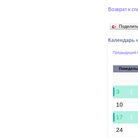
Возврат к сп
Поделит
Календарь 
Предыдущий 
Понедель
27
3
1
10
17
1
24