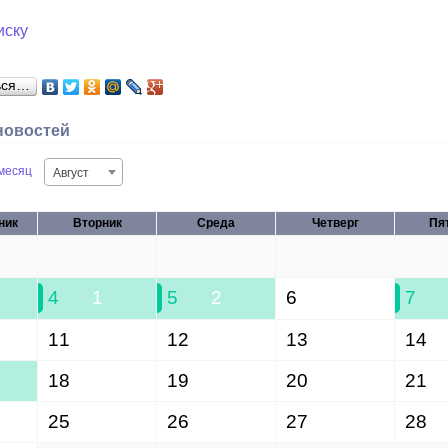
иску
ься…
новостей
месяц
Август
ник
Вторник
Среда
Четверг
Пя
28
29
30
31
4
1
5
2
6
7
11
12
13
14
18
19
20
21
25
26
27
28