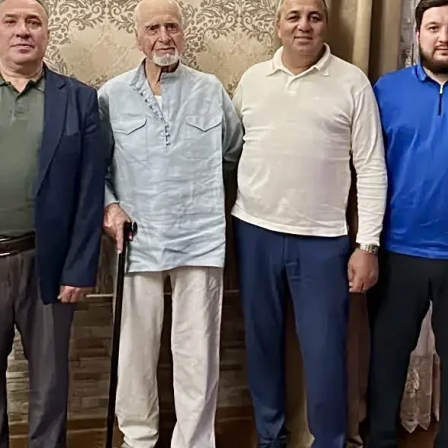
з
ия, постановления
Кадровая политика
ертиза НПА
Контактная информация
ельности органов
Списки граждан, состоящих на
амоуправления
учете в качестве нуждающихся 
улучшении жилищных условий п
г. Владикавказ
анные
Общественное обсуждение
документов стратегического
планирования
 о результатах
Порядок обжалования решений 
действий органов местного
самоуправления