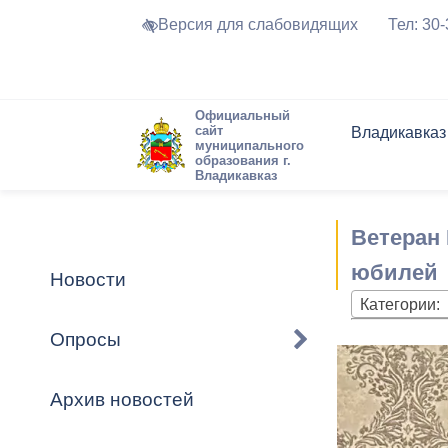
Версия для слабовидящих
Тел: 30
Официальный
сайт
Владикавказ
муниципального
образования г.
Владикавказ
Общие свед
Структура
Интернет-п
Председате
Структура
Новости
Реестры ма
Ветеран
Устав город
Торги и Кон
расписание
Обратная с
Комиссии
Новостная 
Актуально
юбилей
Новости
Города-поб
Категории:
Программа
Противодей
Достоприме
Опросы
Владикавка
Формы обра
График при
принимаемы
Архив новостей
Презентаци
рассмотрен
городского 