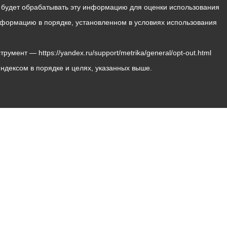
с будет обрабатывать эту информацию для оценки использования
 информацию в порядке, установленном в условиях использования
мент — https://yandex.ru/support/metrika/general/opt-out.html
Яндексом в порядке и целях, указанных выше.
Владикавказ, пл. Штыба, №2
Тел:
+7 (8672) 55-00-34
Главный редактор: Биазарти Д. К.
Свидетельство о регистрации СМИ ЭЛ № ФС 77 –
75258 от 07.03.2019 выданное Федеральной Службой
по надзору в сфере связи, информационных