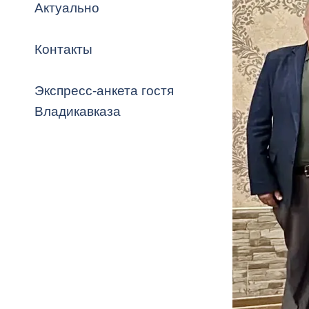
Владикавка
Актуально
Распоряжен
Контакты
ОРВ и эксп
Оценка деят
Экспресс-анкета гостя
местного с
Владикавказа
Открытые д
Информация
проверок