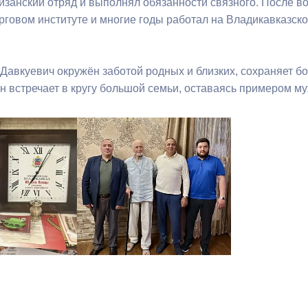
тизанский отряд и выполнял обязанности связного. После 
рговом институте и многие годы работал на Владикавказск
Давкуевич окружён заботой родных и близких, сохраняет б
н встречает в кругу большой семьи, оставаясь примером му