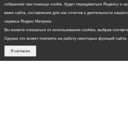
собранная при помощи cookie, будет передаваться Яндексу и х
вами сайта, составления для нас отчетов о деятельности нашег
сервиса Яндекс Метрика.
Вы можете отказаться от использования cookies, выбрав соответс
Однако это может повлиять на работу некоторых функций сайта. 
Я согласен
График
С понедельника по пятницу – с 9.00 до 18.00
работы
Телефон контакт-центра АМС г. Владикавказ
30-30-30
администрации
звонки принимаются с 9:00 до 18:00