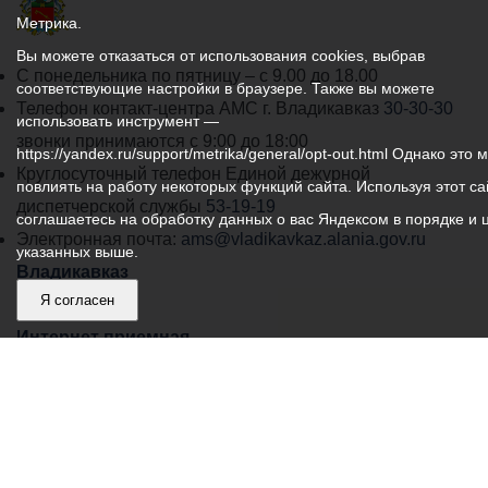
Метрика.
Вы можете отказаться от использования cookies, выбрав
График
С понедельника по пятницу – с 9.00 до 18.00
соответствующие настройки в браузере. Также вы можете
работы
Телефон контакт-центра АМС г. Владикавказ
30-30-30
использовать инструмент —
администрации
звонки принимаются с 9:00 до 18:00
https://yandex.ru/support/metrika/general/opt-out.html Однако это 
местного
Круглосуточный телефон Единой дежурной
повлиять на работу некоторых функций сайта. Используя этот са
самоуправления
диспетчерской службы
53-19-19
соглашаетесь на обработку данных о вас Яндексом в порядке и 
города
Электронная почта:
ams@vladikavkaz.alania.gov.ru
указанных выше.
Владикавказ:
Владикавказ
Я согласен
АМС
Интернет приемная
Собрание представителей
Общественный Совет
Пресс-центр
Общественный транспорт