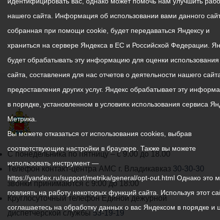
идентифицировать вас, однако может помочь нам улучшить рабо
нашего сайта. Информация об использовании вами данного сайт
собранная при помощи cookie, будет передаваться Яндексу и
храниться на сервере Яндекса в ЕС и Российской Федерации. Я
будет обрабатывать эту информацию для оценки использования
сайта, составления для нас отчетов о деятельности нашего сайта
предоставления других услуг. Яндекс обрабатывает эту информ
в порядке, установленном в условиях использования сервиса Ян
Метрика.
Вы можете отказаться от использования cookies, выбрав
соответствующие настройки в браузере. Также вы можете
График
С понедельника по пятницу – с 9.00 до 18.00
использовать инструмент —
работы
Телефон контакт-центра АМС г. Владикавказ
30-30-30
https://yandex.ru/support/metrika/general/opt-out.html Однако это 
администрации
звонки принимаются с 9:00 до 18:00
повлиять на работу некоторых функций сайта. Используя этот са
местного
Круглосуточный телефон Единой дежурной
соглашаетесь на обработку данных о вас Яндексом в порядке и 
самоуправления
диспетчерской службы
53-19-19