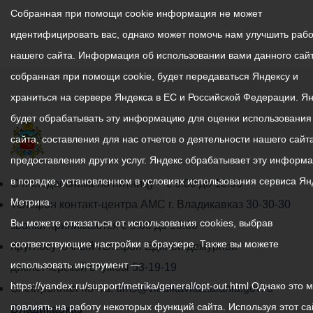
Собранная при помощи cookie информация не может
идентифицировать вас, однако может помочь нам улучшить рабо
нашего сайта. Информация об использовании вами данного сайт
собранная при помощи cookie, будет передаваться Яндексу и
храниться на сервере Яндекса в ЕС и Российской Федерации. Я
будет обрабатывать эту информацию для оценки использования
сайта, составления для нас отчетов о деятельности нашего сайта
предоставления других услуг. Яндекс обрабатывает эту информ
в порядке, установленном в условиях использования сервиса Ян
График
С понедельника по пятницу – с 9.00 до 18.00
Метрика.
работы
Телефон контакт-центра АМС г. Владикавказ
30-30-30
Вы можете отказаться от использования cookies, выбрав
администрации
звонки принимаются с 9:00 до 18:00
соответствующие настройки в браузере. Также вы можете
местного
Круглосуточный телефон Единой дежурной
использовать инструмент —
самоуправления
диспетчерской службы
53-19-19
https://yandex.ru/support/metrika/general/opt-out.html Однако это 
города
Электронная почта:
ams@vladikavkaz.alania.gov.ru
повлиять на работу некоторых функций сайта. Используя этот са
Владикавказ:
Владикавказ