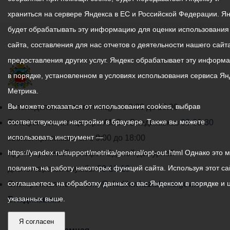
храниться на сервере Яндекса в ЕС и Российской Федерации. Я
будет обрабатывать эту информацию для оценки использования
сайта, составления для нас отчетов о деятельности нашего сайта
предоставления других услуг. Яндекс обрабатывает эту информ
в порядке, установленном в условиях использования сервиса Ян
Метрика.
График
Вы можете отказаться от использования cookies, выбрав
С понедельника по пятницу – с 9.00 до 18.00
работы
соответствующие настройки в браузере. Также вы можете
Телефон контакт-центра АМС г. Владикавказ
30-30-30
администрации
использовать инструмент —
звонки принимаются с 9:00 до 18:00
местного
https://yandex.ru/support/metrika/general/opt-out.html Однако это 
Круглосуточный телефон Единой дежурной
самоуправления
повлиять на работу некоторых функций сайта. Используя этот са
диспетчерской службы
53-19-19
города
соглашаетесь на обработку данных о вас Яндексом в порядке и 
Электронная почта:
ams@vladikavkaz.alania.gov.ru
Владикавказ:
указанных выше.
Владикавказ
АМС
Я согласен