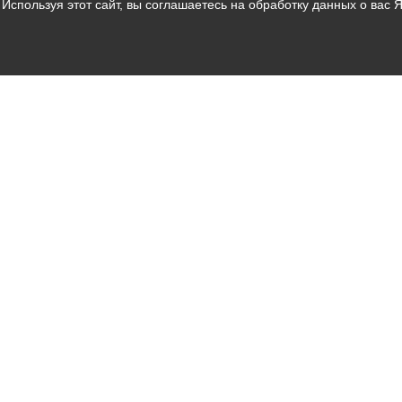
Используя этот сайт, вы соглашаетесь на обработку данных о вас 
Владикавказ
АМС
Интернет приемная
Собрание представителей
Общественный Совет
Пресс-центр
Общественный транспорт