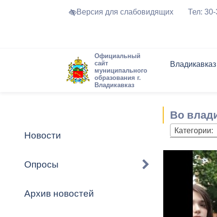
Версия для слабовидящих
Тел: 30
Официальный
сайт
Владикавказ
муниципального
образования г.
Владикавказ
Общие свед
Структура
Интернет-п
Председате
Структура
Новости
Реестры ма
Во влад
Устав город
Торги и Кон
расписание
Обратная с
Комиссии
Новостная 
Актуально
Категории:
Новости
Города-поб
Программа
Противодей
Достоприме
Опросы
Владикавка
Формы обра
График при
принимаемы
Архив новостей
Презентаци
рассмотрен
городского 