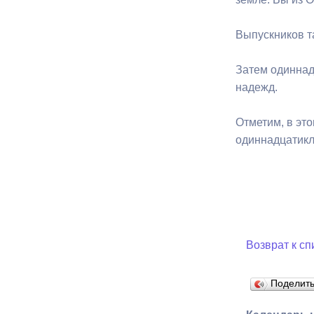
Выпускников т
Муниципаль
Затем одиннад
надежд.
Отметим, в эт
одиннадцатикл
Возврат к сп
Поделит