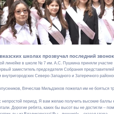
з
ия, постановления
Кадровая политика
ертиза НПА
Контактная информация
ельности органов
Списки граждан, состоящих на
амоуправления
учете в качестве нуждающихся 
улучшении жилищных условий п
г. Владикавказ
вказских школах прозвучал последний звонок
ой линейке в школе № 7 им. А.С. Пушкина приняли участи
ервый заместитель председателя Собрания представителей
анные
Общественное обсуждение
 внутригородских Северо-Западного и Затеречного районо
документов стратегического
планирования
пускников, Вячеслав Мильдзихов пожелал им не бояться тр
 о результатах
Порядок обжалования решений 
с непростой период. Я вам желаю получить высокие баллы н
действий органов местного
тали. Дорогие ребята, каких бы высот вы не достигли – пом
самоуправления
сетии, вы из Владикавказа! Вы - лучшие!», - сказал глава.