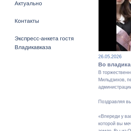
Владикавка
Актуально
Распоряжен
Контакты
ОРВ и эксп
Оценка деят
Экспресс-анкета гостя
местного с
Владикавказа
26.05.2026
Во владика
В торжественн
Мильдзихов, п
Открытые д
администрации
Поздравляя вы
Информация
«Впереди у ва
проверок
которой вы меч
земле. Вы из О