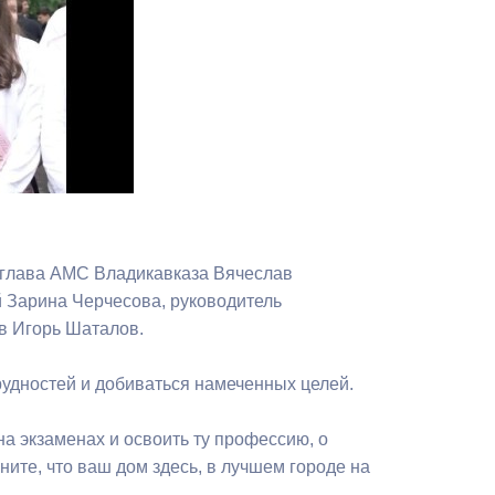
Противодействие коррупции
Градостроительная деятельность
Формирование комфортной
в
городской среды
о
Бюджет для граждан
Пространственные сведения
е глава АМС Владикавказа Вячеслав
 Зарина Черчесова, руководитель
Гражданская оборона в
в Игорь Шаталов.
чрезвычайных ситуациях
Незаконное строительство
удностей и добиваться намеченных целей.
и
Информация финансового
а экзаменах и освоить ту профессию, о
органа
ните, что ваш дом здесь, в лучшем городе на