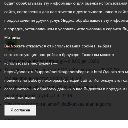
будет обрабатывать эту информацию для оценки использования
сайта, составления для нас отчетов о деятельности нашего сайта
предоставления других услуг. Яндекс обрабатывает эту информ
в порядке, установленном в условиях использования сервиса Ян
Метрика.
Вы можете отказаться от использования cookies, выбрав
соответствующие настройки в браузере. Также вы можете
График
С понедельника по пятницу – с 9.00 до 18.00
использовать инструмент —
работы
Телефон контакт-центра АМС г. Владикавказ
30-30-30
https://yandex.ru/support/metrika/general/opt-out.html Однако это 
администрации
звонки принимаются с 9:00 до 18:00
повлиять на работу некоторых функций сайта. Используя этот са
местного
Круглосуточный телефон Единой дежурной
соглашаетесь на обработку данных о вас Яндексом в порядке и 
самоуправления
диспетчерской службы
53-19-19
указанных выше.
города
Электронная почта:
ams@vladikavkaz.alania.gov.ru
Я согласен
Владикавказ:
Владикавказ
АМС