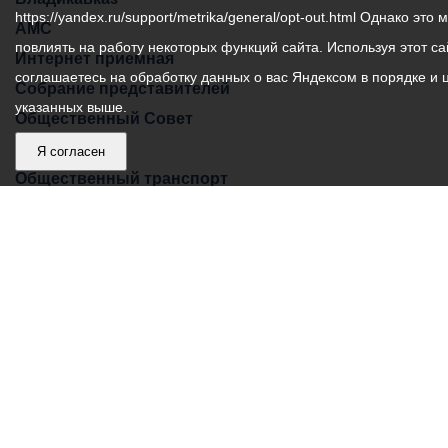
https://yandex.ru/support/metrika/general/opt-out.html Однако это 
АМС
повлиять на работу некоторых функций сайта. Используя этот са
Интернет приемная
соглашаетесь на обработку данных о вас Яндексом в порядке и 
Собрание представителей
указанных выше.
Общественный Совет
Пресс-центр
Я согласен
Общественный транспорт
Владикавказ, пл. Штыба, №2
Тел:
+7 (8672) 55-00-34
Главный редактор: Биазарти Д. К.
Свидетельство о регистрации СМИ ЭЛ № ФС 77 –
75258 от 07.03.2019 выданное Федеральной Службой
по надзору в сфере связи, информационных
технологий и массовых коммуникаций
Учредитель: Администрация местного самоуправления