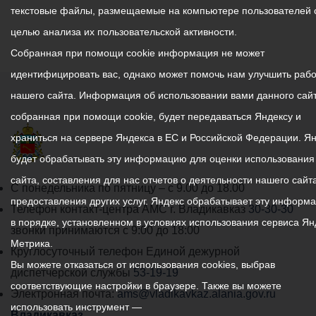
текстовые файлы, размещаемые на компьютере пользователей 
целью анализа их пользовательской активности.
Собранная при помощи cookie информация не может
идентифицировать вас, однако может помочь нам улучшить рабо
нашего сайта. Информация об использовании вами данного сайт
собранная при помощи cookie, будет передаваться Яндексу и
храниться на сервере Яндекса в ЕС и Российской Федерации. Я
будет обрабатывать эту информацию для оценки использования
сайта, составления для нас отчетов о деятельности нашего сайта
График
С понедельника по пятницу – с 9.00 до 18.00
предоставления других услуг. Яндекс обрабатывает эту информ
работы
Телефон контакт-центра АМС г. Владикавказ
30-30-30
в порядке, установленном в условиях использования сервиса Ян
администрации
звонки принимаются с 9:00 до 18:00
Метрика.
местного
Круглосуточный телефон Единой дежурной
Вы можете отказаться от использования cookies, выбрав
самоуправления
диспетчерской службы
53-19-19
соответствующие настройки в браузере. Также вы можете
города
Электронная почта:
ams@vladikavkaz.alania.gov.ru
использовать инструмент —
Владикавказ:
Владикавказ