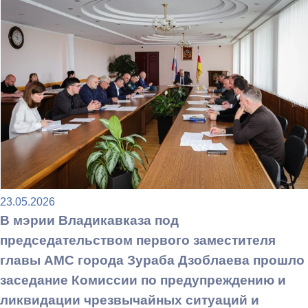
23.05.2026
В мэрии Владикавказа под
председательством первого заместителя
главы АМС города Зураба Дзоблаева прошло
заседание Комиссии по предупреждению и
ликвидации чрезвычайных ситуаций и