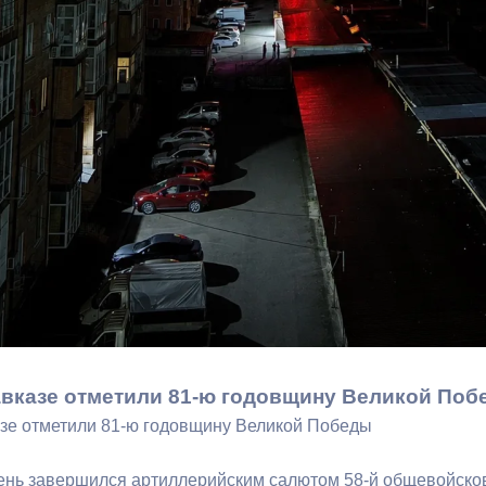
ный контроль
Выборы 2026
вказе отметили 81-ю годовщину Великой Поб
зе отметили 81-ю годовщину Великой Победы
ень завершился артиллерийским салютом 58-й общевойсков