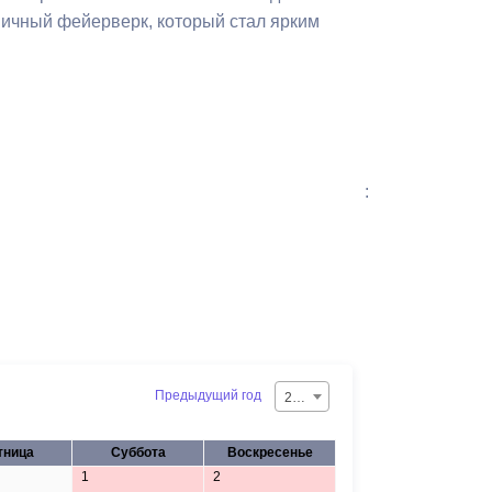
ничный фейерверк, который стал ярким
:
Предыдущий год
2026
тница
Суббота
Воскресенье
1
2