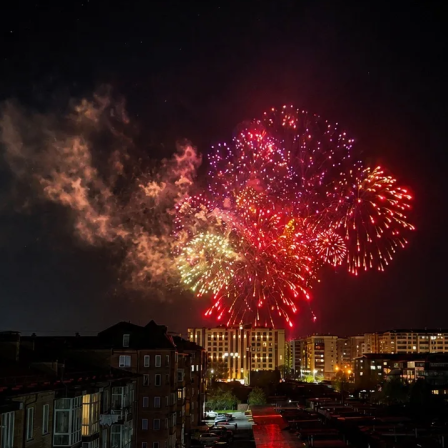
з
ия, постановления
Кадровая политика
ертиза НПА
Контактная информация
ельности органов
Списки граждан, состоящих на
амоуправления
учете в качестве нуждающихся 
улучшении жилищных условий п
г. Владикавказ
анные
Общественное обсуждение
документов стратегического
планирования
 о результатах
Порядок обжалования решений 
действий органов местного
самоуправления