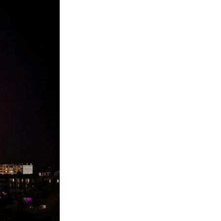
Противодействие коррупции
Градостроительная деятельность
Формирование комфортной
в
городской среды
о
Бюджет для граждан
Пространственные сведения
Гражданская оборона в
чрезвычайных ситуациях
Незаконное строительство
и
Информация финансового
органа