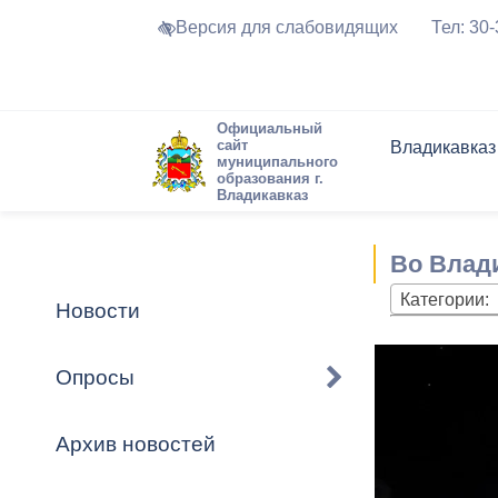
Версия для слабовидящих
Тел: 30
Официальный
сайт
Владикавказ
муниципального
образования г.
Владикавказ
Общие свед
Структура
Интернет-п
Председате
Структура
Новости
Реестры ма
Во Влад
Устав город
Торги и Кон
расписание
Обратная с
Комиссии
Новостная 
Актуально
Категории:
Новости
Города-поб
Программа
Противодей
Достоприме
Опросы
Владикавка
Формы обра
График при
принимаемы
Архив новостей
Презентаци
рассмотрен
городского 