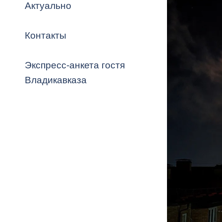
Владикавка
Актуально
Распоряжен
Контакты
ОРВ и эксп
Оценка деят
Экспресс-анкета гостя
местного с
Владикавказа
Открытые д
Информация
проверок