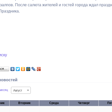
 залпов. После салюта жителей и гостей города ждал празд
Праздника.
иску
ься…
новостей
месяц
Август
ник
Вторник
Среда
Четверг
Пя
28
29
30
31