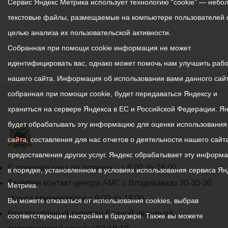
Сервис Яндекс Метрика использует технологию “cookie” — небо
текстовые файлы, размещаемые на компьютере пользователей 
целью анализа их пользовательской активности.
Собранная при помощи cookie информация не может
идентифицировать вас, однако может помочь нам улучшить рабо
нашего сайта. Информация об использовании вами данного сайт
собранная при помощи cookie, будет передаваться Яндексу и
храниться на сервере Яндекса в ЕС и Российской Федерации. Я
будет обрабатывать эту информацию для оценки использования
сайта, составления для нас отчетов о деятельности нашего сайта
предоставления других услуг. Яндекс обрабатывает эту информ
График
С понедельника по пятницу – с 9.00 до 18.00
в порядке, установленном в условиях использования сервиса Ян
работы
Телефон контакт-центра АМС г. Владикавказ
30-30-30
Метрика.
администрации
звонки принимаются с 9:00 до 18:00
Вы можете отказаться от использования cookies, выбрав
местного
Круглосуточный телефон Единой дежурной
соответствующие настройки в браузере. Также вы можете