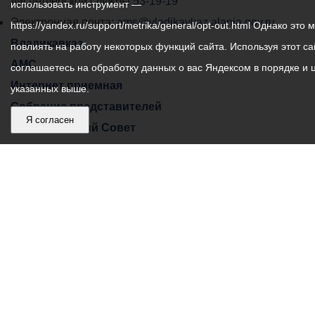
самоуправления
диспетчерской службы
53-19-19
использовать инструмент —
города
Электронная почта:
ams@vladikavkaz.alania.gov.ru
https://yandex.ru/support/metrika/general/opt-out.html Однако это 
Владикавказ:
Владикавказ
повлиять на работу некоторых функций сайта. Используя этот са
АМС
соглашаетесь на обработку данных о вас Яндексом в порядке и 
Интернет приемная
указанных выше.
Собрание представителей
Я согласен
Общественный Совет
Пресс-центр
Общественный транспорт
Владикавказ, пл. Штыба, №2
Тел:
+7 (8672) 55-00-34
Главный редактор: Биазарти Д. К.
Свидетельство о регистрации СМИ ЭЛ № ФС 77 –
75258 от 07.03.2019 выданное Федеральной Службой
по надзору в сфере связи, информационных