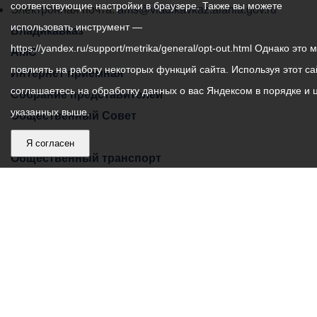
соответствующие настройки в браузере. Также вы можете
города
Электронная почта:
ams@vladikavkaz.alania.gov.ru
использовать инструмент —
Владикавказ:
Владикавказ
https://yandex.ru/support/metrika/general/opt-out.html Однако это 
АМС
повлиять на работу некоторых функций сайта. Используя этот са
Интернет приемная
соглашаетесь на обработку данных о вас Яндексом в порядке и 
Собрание представителей
указанных выше.
Общественный Совет
Пресс-центр
Я согласен
Общественный транспорт
Владикавказ, пл. Штыба, №2
Тел:
+7 (8672) 55-00-34
Главный редактор: Биазарти Д. К.
Свидетельство о регистрации СМИ ЭЛ № ФС 77 –
75258 от 07.03.2019 выданное Федеральной Службой
по надзору в сфере связи, информационных
технологий и массовых коммуникаций