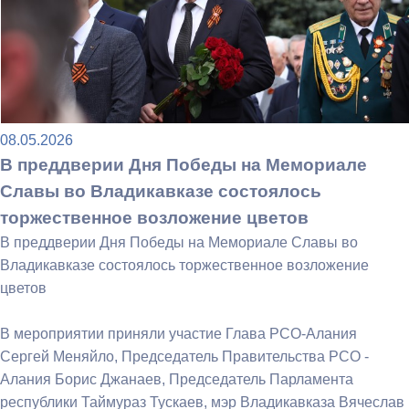
08.05.2026
В преддверии Дня Победы на Мемориале
Славы во Владикавказе состоялось
торжественное возложение цветов
В преддверии Дня Победы на Мемориале Славы во
Владикавказе состоялось торжественное возложение
цветов
В мероприятии приняли участие Глава РСО-Алания
Сергей Меняйло, Председатель Правительства РСО -
Алания Борис Джанаев, Председатель Парламента
республики Таймураз Тускаев, мэр Владикавказа Вячеслав