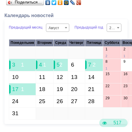
Поделиться…
Календарь новостей
Предыдущий месяц
Предыдущий год
Август
2026
Понедельник
Вторник
Среда
Четверг
Пятница
Суббота
Воск
1
2
27
28
29
30
31
2
1
8
9
3
1
4
1
5
2
6
7
2
1
15
16
10
11
12
13
14
22
23
17
1
18
19
20
21
29
30
24
25
26
27
28
31
1
2
3
4
5
6
517