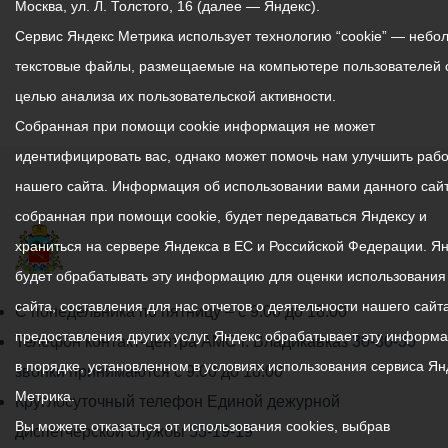
Москва, ул. Л. Толстого, 16 (далее — Яндекс).
Сервис Яндекс Метрика использует технологию “cookie” — небо
текстовые файлы, размещаемые на компьютере пользователей 
целью анализа их пользовательской активности.
Собранная при помощи cookie информация не может
идентифицировать вас, однако может помочь нам улучшить рабо
нашего сайта. Информация об использовании вами данного сайт
собранная при помощи cookie, будет передаваться Яндексу и
храниться на сервере Яндекса в ЕС и Российской Федерации. Я
будет обрабатывать эту информацию для оценки использования
сайта, составления для нас отчетов о деятельности нашего сайта
График
С понедельника по пятницу – с 9.00 до 18.00
предоставления других услуг. Яндекс обрабатывает эту информ
работы
Телефон контакт-центра АМС г. Владикавказ
30-30-30
в порядке, установленном в условиях использования сервиса Ян
администрации
звонки принимаются с 9:00 до 18:00
Метрика.
местного
Круглосуточный телефон Единой дежурной
Вы можете отказаться от использования cookies, выбрав
самоуправления
диспетчерской службы
53-19-19