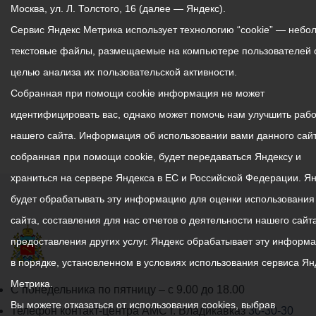
Москва, ул. Л. Толстого, 16 (далее — Яндекс).
Сервис Яндекс Метрика использует технологию “cookie” — небо
текстовые файлы, размещаемые на компьютере пользователей 
целью анализа их пользовательской активности.
Собранная при помощи cookie информация не может
идентифицировать вас, однако может помочь нам улучшить рабо
нашего сайта. Информация об использовании вами данного сайт
собранная при помощи cookie, будет передаваться Яндексу и
храниться на сервере Яндекса в ЕС и Российской Федерации. Я
будет обрабатывать эту информацию для оценки использования
сайта, составления для нас отчетов о деятельности нашего сайта
предоставления других услуг. Яндекс обрабатывает эту информ
в порядке, установленном в условиях использования сервиса Ян
Метрика.
График
С понедельника по пятницу – с 9.00 до 18.00
Вы можете отказаться от использования cookies, выбрав
работы
Телефон контакт-центра АМС г. Владикавказ
30-30-30