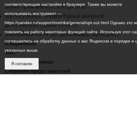
соответствующие настройки в браузере. Также вы можете
администрации
звонки принимаются с 9:00 до 18:00
использовать инструмент —
местного
Круглосуточный телефон Единой дежурной
https://yandex.ru/support/metrika/general/opt-out.html Однако это 
самоуправления
диспетчерской службы
53-19-19
повлиять на работу некоторых функций сайта. Используя этот са
города
Электронная почта:
ams@vladikavkaz.alania.gov.ru
соглашаетесь на обработку данных о вас Яндексом в порядке и 
Владикавказ:
Владикавказ
указанных выше.
АМС
Интернет приемная
Я согласен
Собрание представителей
Общественный Совет
Пресс-центр
Общественный транспорт
Владикавказ, пл. Штыба, №2
Тел:
+7 (8672) 55-00-34
Главный редактор: Биазарти Д. К.
Свидетельство о регистрации СМИ ЭЛ № ФС 77 –