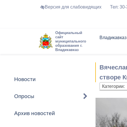
Версия для слабовидящих
Тел: 30
Официальный
сайт
Владикавказ
муниципального
образования г.
Владикавказ
Общие свед
Структура
Интернет-п
Председате
Структура
Новости
Реестры ма
Вячеслав
Устав город
Торги и Кон
расписание
Обратная с
Комиссии
Новостная 
Актуально
створе К
Новости
Города-поб
Категории:
Программа
Противодей
Достоприме
Опросы
Владикавка
Формы обра
График при
принимаемы
Архив новостей
Презентаци
рассмотрен
городского 