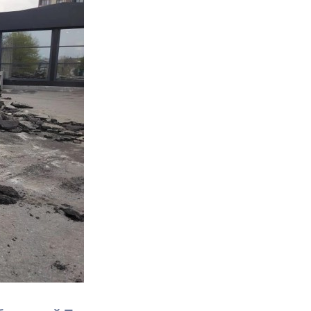
Противодействие коррупции
Градостроительная деятельность
Формирование комфортной
в
городской среды
о
Бюджет для граждан
Пространственные сведения
Гражданская оборона в
чрезвычайных ситуациях
Незаконное строительство
и
Информация финансового
органа