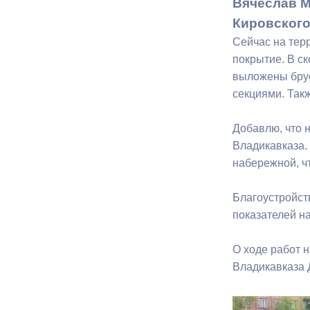
Вячеслав М
Кировского
Муниципаль
Сейчас на тер
покрытие. В ск
выложены брус
секциями. Так
Добавлю, что 
Владикавказа.
набережной, ч
Благоустройст
показателей н
О ходе работ 
Владикавказа 