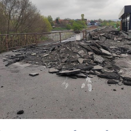
з
ия, постановления
Кадровая политика
ертиза НПА
Контактная информация
ельности органов
Списки граждан, состоящих на
амоуправления
учете в качестве нуждающихся 
улучшении жилищных условий п
г. Владикавказ
анные
Общественное обсуждение
документов стратегического
планирования
 о результатах
Порядок обжалования решений 
действий органов местного
самоуправления