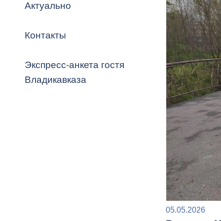
Владикавка
Актуально
Распоряжен
Контакты
ОРВ и эксп
Оценка деят
Экспресс-анкета гостя
местного с
Владикавказа
Открытые д
Информация
проверок
05.05.2026