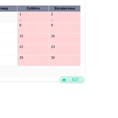
тница
Суббота
Воскресенье
1
2
2
1
8
9
15
16
22
23
29
30
5
6
637