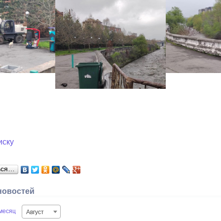
иску
ься…
новостей
месяц
Август