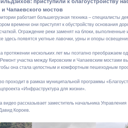
ильдзихов: приступили к благоустройству на
 и Чапаевского мостов
ный контроль
Выборы 2026
ритории работает большегрузная техника – специалисты д
ором времени они приступят к обустройству основания доро
чаткой. Ограждение реки заменят на блоки, выполненные и
же здесь появятся уютные лавочки, урны и опоры освещени
на протяжении нескольких лет мы поэтапно преображаем од
 Ремонт участка между Кировским и Чапаевским мостами в
тобы она стала целостным и комфортным пешеходным прос
во проходит в рамках муниципальной программы «Благоуст
ацпроекта «Инфраструктура для жизни».
на видео рассказывает заместитель начальника Управления
Давид Короев.