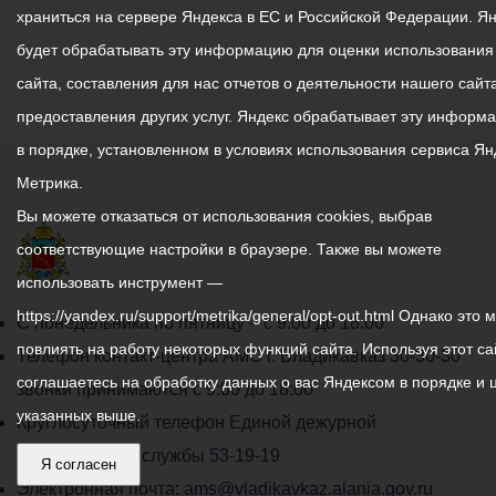
храниться на сервере Яндекса в ЕС и Российской Федерации. Я
будет обрабатывать эту информацию для оценки использования
сайта, составления для нас отчетов о деятельности нашего сайта
предоставления других услуг. Яндекс обрабатывает эту информ
в порядке, установленном в условиях использования сервиса Ян
Метрика.
Вы можете отказаться от использования cookies, выбрав
соответствующие настройки в браузере. Также вы можете
использовать инструмент —
https://yandex.ru/support/metrika/general/opt-out.html Однако это 
График
С понедельника по пятницу – с 9.00 до 18.00
повлиять на работу некоторых функций сайта. Используя этот са
работы
Телефон контакт-центра АМС г. Владикавказ
30-30-30
соглашаетесь на обработку данных о вас Яндексом в порядке и 
администрации
звонки принимаются с 9:00 до 18:00
указанных выше.
местного
Круглосуточный телефон Единой дежурной
самоуправления
диспетчерской службы
53-19-19
Я согласен
города
Электронная почта:
ams@vladikavkaz.alania.gov.ru