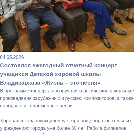
04.05.2026
Состоялся ежегодный отчетный концерт
учащихся Детской хоровой школы
Владикавказа «Жизнь – это песня»
В программе концерта прозвучали классические вокальные
произведения зарубежных и русских композиторов, а также
народные и современные песни.
Хоровая школа функционирует при общеобразовательных
учреждениях города уже более 30 лет. Работа филиалов