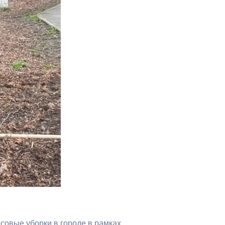
Противодействие коррупции
Градостроительная деятельность
Формирование комфортной
в
городской среды
о
Бюджет для граждан
Пространственные сведения
Гражданская оборона в
чрезвычайных ситуациях
Незаконное строительство
и
Информация финансового
органа
совые уборки в городе в рамках