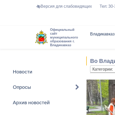
Версия для слабовидящих
Тел: 30
Официальный
сайт
Владикавказ
муниципального
образования г.
Владикавказ
Общие свед
Структура
Интернет-п
Председате
Структура
Новости
Реестры ма
Во Влад
Устав город
Торги и Кон
расписание
Обратная с
Комиссии
Новостная 
Актуально
Категории:
Новости
Города-поб
Программа
Противодей
Достоприме
Опросы
Владикавка
Формы обра
График при
принимаемы
Архив новостей
Презентаци
рассмотрен
городского 