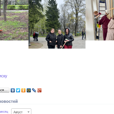
иску
ься…
новостей
месяц
Август