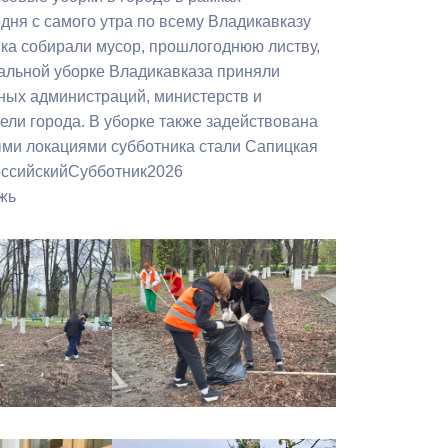
Бесплатная юридическая помощь
дня с самого утра по всему Владикавказу
ика собирали мусор, прошлогоднюю листву,
ральной уборке Владикавказа приняли
нных администраций, министерств и
ели города. В уборке также задействована
ыми локациями субботника стали Сапицкая
российскийСубботник2026
жь