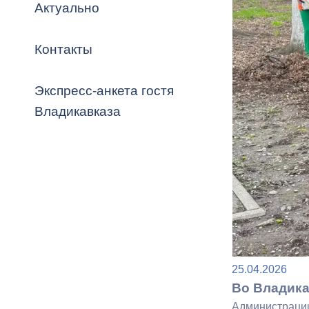
Владикавка
Актуально
Распоряжен
Контакты
ОРВ и эксп
Оценка деят
Экспресс-анкета гостя
местного с
Владикавказа
Открытые д
Информация
25.04.2026
проверок
Во Владика
Администрации