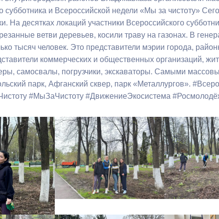
о субботника и Всероссийской недели «Мы за чистоту» Сего
ки. На десятках локаций участники Всероссийского субботн
ный контроль
Выборы 2026
резанные ветви деревьев, косили траву на газонах. В гене
лько тысяч человек. Это представители мэрии города, райо
дставители коммерческих и общественных организаций, жит
деры, самосвалы, погрузчики, экскаваторы. Самыми массов
ольский парк, Афганский сквер, парк «Металлургов». #Все
истоту #МыЗаЧистоту #ДвижениеЭкосистема #Росмолодё