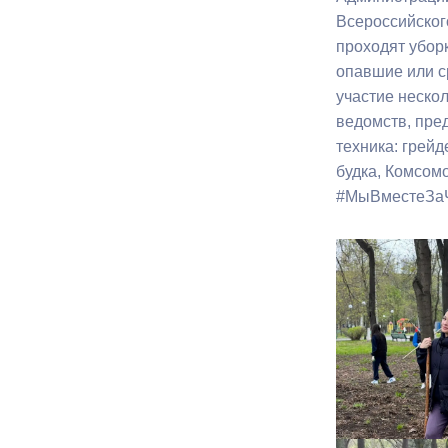
Всероссийског
проходят убор
Муниципаль
опавшие или с
участие неско
ведомств, пре
техника: грей
будка, Комсом
#МыВместеЗаЧ