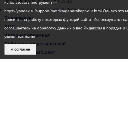
самоуправления
диспетчерской службы
53-19-19
использовать инструмент —
города
Электронная почта:
ams@vladikavkaz.alania.gov.ru
https://yandex.ru/support/metrika/general/opt-out.html Однако это 
Владикавказ:
Владикавказ
повлиять на работу некоторых функций сайта. Используя этот са
АМС
соглашаетесь на обработку данных о вас Яндексом в порядке и 
Интернет приемная
указанных выше.
Собрание представителей
Я согласен
Общественный Совет
Пресс-центр
Общественный транспорт
Владикавказ, пл. Штыба, №2
Тел:
+7 (8672) 55-00-34
Главный редактор: Биазарти Д. К.
Свидетельство о регистрации СМИ ЭЛ № ФС 77 –
75258 от 07.03.2019 выданное Федеральной Службой
по надзору в сфере связи, информационных