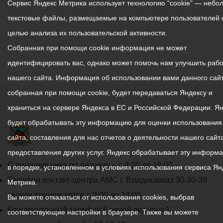
Сервис Яндекс Метрика использует технологию “cookie” — небо
текстовые файлы, размещаемые на компьютере пользователей 
целью анализа их пользовательской активности.
Собранная при помощи cookie информация не может
идентифицировать вас, однако может помочь нам улучшить рабо
нашего сайта. Информация об использовании вами данного сайт
собранная при помощи cookie, будет передаваться Яндексу и
храниться на сервере Яндекса в ЕС и Российской Федерации. Я
будет обрабатывать эту информацию для оценки использования
сайта, составления для нас отчетов о деятельности нашего сайта
предоставления других услуг. Яндекс обрабатывает эту информ
График
С понедельника по пятницу – с 9.00 до 18.00
в порядке, установленном в условиях использования сервиса Ян
работы
Телефон контакт-центра АМС г. Владикавказ
30-30-30
Метрика.
администрации
звонки принимаются с 9:00 до 18:00
Вы можете отказаться от использования cookies, выбрав
местного
Круглосуточный телефон Единой дежурной
соответствующие настройки в браузере. Также вы можете