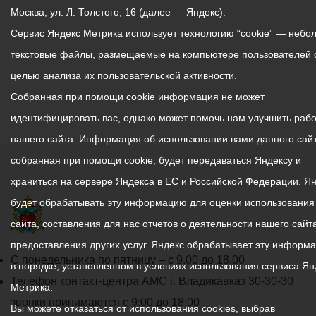
Москва, ул. Л. Толстого, 16 (далее — Яндекс).
Сервис Яндекс Метрика использует технологию “cookie” — небо
текстовые файлы, размещаемые на компьютере пользователей 
целью анализа их пользовательской активности.
Собранная при помощи cookie информация не может
идентифицировать вас, однако может помочь нам улучшить рабо
нашего сайта. Информация об использовании вами данного сайт
собранная при помощи cookie, будет передаваться Яндексу и
храниться на сервере Яндекса в ЕС и Российской Федерации. Я
будет обрабатывать эту информацию для оценки использования
сайта, составления для нас отчетов о деятельности нашего сайта
предоставления других услуг. Яндекс обрабатывает эту информ
График
С понедельника по пятницу – с 9.00 до 18.00
в порядке, установленном в условиях использования сервиса Ян
работы
Телефон контакт-центра АМС г. Владикавказ
30-30-30
Метрика.
администрации
звонки принимаются с 9:00 до 18:00
Вы можете отказаться от использования cookies, выбрав