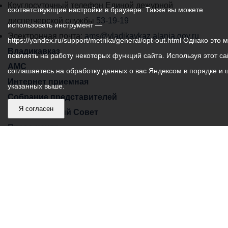
местного
Круглосуточный телефон Единой дежурной
соответствующие настройки в браузере. Также вы можете
самоуправления
диспетчерской службы
53-19-19
использовать инструмент —
города
Электронная почта:
ams@vladikavkaz.alania.gov.ru
https://yandex.ru/support/metrika/general/opt-out.html Однако это 
Владикавказ:
Владикавказ
повлиять на работу некоторых функций сайта. Используя этот са
АМС
соглашаетесь на обработку данных о вас Яндексом в порядке и 
Интернет приемная
указанных выше.
Собрание представителей
Я согласен
Общественный Совет
Пресс-центр
Общественный транспорт
Владикавказ, пл. Штыба, №2
Тел:
+7 (8672) 55-00-34
Главный редактор: Биазарти Д. К.
Свидетельство о регистрации СМИ ЭЛ № ФС 77 –
75258 от 07.03.2019 выданное Федеральной Службой