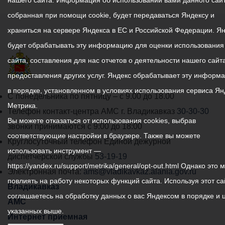
нашего сайта. Информация об использовании вами данного сайт
собранная при помощи cookie, будет передаваться Яндексу и
храниться на сервере Яндекса в ЕС и Российской Федерации. Я
будет обрабатывать эту информацию для оценки использования
сайта, составления для нас отчетов о деятельности нашего сайта
предоставления других услуг. Яндекс обрабатывает эту информ
в порядке, установленном в условиях использования сервиса Ян
График
С понедельника по пятницу – с 9.00 до 18.00
Метрика.
работы
Телефон контакт-центра АМС г. Владикавказ
30-30-30
Вы можете отказаться от использования cookies, выбрав
администрации
звонки принимаются с 9:00 до 18:00
соответствующие настройки в браузере. Также вы можете
местного
Круглосуточный телефон Единой дежурной
использовать инструмент —
самоуправления
диспетчерской службы
53-19-19
https://yandex.ru/support/metrika/general/opt-out.html Однако это 
города
Электронная почта:
ams@vladikavkaz.alania.gov.ru
повлиять на работу некоторых функций сайта. Используя этот са
Владикавказ:
Владикавказ
соглашаетесь на обработку данных о вас Яндексом в порядке и 
АМС
указанных выше.
Интернет приемная