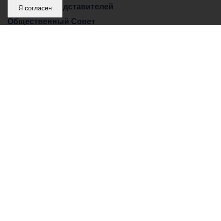
Собрание представителей
Я согласен
Общественный Совет
Пресс-центр
Общественный транспорт
Владикавказ, пл. Штыба, №2
Тел:
+7 (8672) 55-00-34
Главный редактор: Биазарти Д. К.
Свидетельство о регистрации СМИ ЭЛ № ФС 77 –
75258 от 07.03.2019 выданное Федеральной Службой
по надзору в сфере связи, информационных
технологий и массовых коммуникаций
Учредитель: Администрация местного самоуправления
г. Владикавказ
Адрес редакции: Владикавказ, пл. Штыба, №2
Соглашение о пользовании информационными