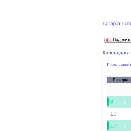
Возврат к сп
Поделит
Календарь 
Предыдущий 
Понедель
27
3
1
10
17
1