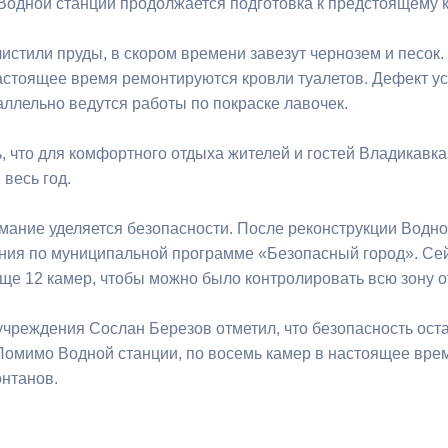
Водной станции продолжается подготовка к предстоящему 
чистили пруды, в скором времени завезут чернозем и песок
ный контроль
Выборы 2026
астоящее время ремонтируются кровли туалетов. Дефект 
аллельно ведутся работы по покраске лавочек.
ь, что для комфортного отдыха жителей и гостей Владикавк
 весь год.
мание уделяется безопасности. После реконструкции Водн
ия по муниципальной программе «Безопасный город». Сей
ще 12 камер, чтобы можно было контролировать всю зону о
учреждения Сослан Березов отметил, что безопасность ост
Помимо Водной станции, по восемь камер в настоящее вре
нтанов.