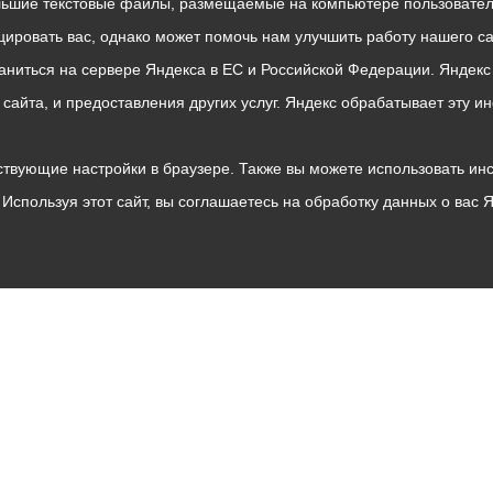
льшие текстовые файлы, размещаемые на компьютере пользователе
ровать вас, однако может помочь нам улучшить работу нашего са
раниться на сервере Яндекса в ЕС и Российской Федерации. Яндек
о сайта, и предоставления других услуг. Яндекс обрабатывает эту
твующие настройки в браузере. Также вы можете использовать инстру
Используя этот сайт, вы соглашаетесь на обработку данных о вас 
Владикавказ
АМС
Интернет приемная
Собрание представителей
Общественный Совет