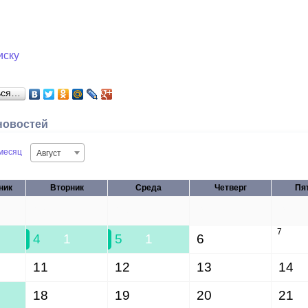
иску
ься…
новостей
месяц
Август
ник
Вторник
Среда
Четверг
Пя
28
29
30
31
7
4
1
5
1
6
11
12
13
14
18
19
20
21