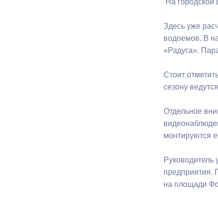
На городской 
Здесь уже рас
Муниципаль
водоемов. В н
«Радуга». Пар
Стоит отметит
сезону ведутся
Отдельное вни
видеонаблюден
монтируются е
Руководитель 
предприятия. 
на площади Фо