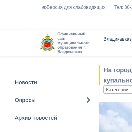
Версия для слабовидящих
Тел: 30
Официальный
сайт
Владикавказ
муниципального
образования г.
Владикавказ
Общие свед
Структура
Интернет-п
Председате
Структура
Новости
Реестры ма
На горо
Устав город
Торги и Кон
расписание
Обратная с
Комиссии
Новостная 
Актуально
купальн
Новости
Города-поб
Категории:
Программа
Противодей
Достоприме
Опросы
Владикавка
Формы обра
График при
принимаемы
Архив новостей
Презентаци
рассмотрен
городского 