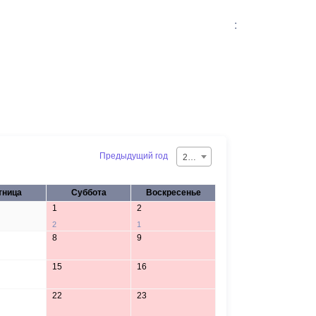
:
Предыдущий год
2026
тница
Суббота
Воскресенье
1
2
2
1
8
9
15
16
22
23