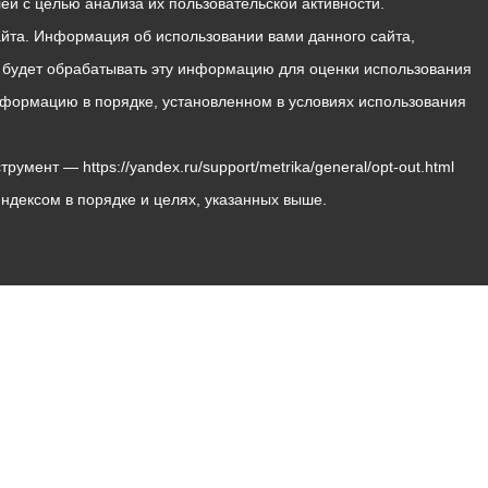
й с целью анализа их пользовательской активности.
йта. Информация об использовании вами данного сайта,
с будет обрабатывать эту информацию для оценки использования
 информацию в порядке, установленном в условиях использования
мент — https://yandex.ru/support/metrika/general/opt-out.html
Яндексом в порядке и целях, указанных выше.
Владикавказ, пл. Штыба, №2
Тел:
+7 (8672) 55-00-34
Главный редактор: Биазарти Д. К.
Свидетельство о регистрации СМИ ЭЛ № ФС 77 –
75258 от 07.03.2019 выданное Федеральной Службой