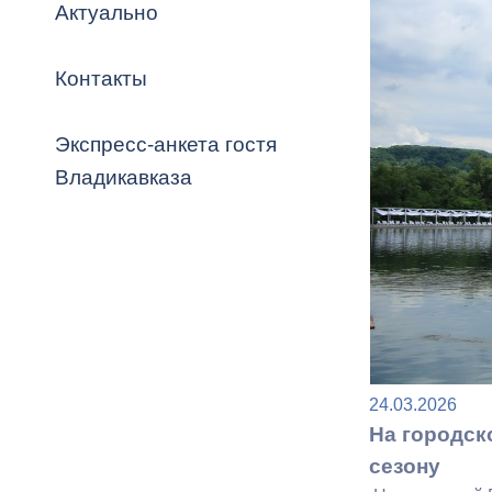
Владикавка
Актуально
Распоряжен
Контакты
ОРВ и эксп
Оценка деят
Экспресс-анкета гостя
местного с
Владикавказа
Открытые д
24.03.2026
Информация
На городск
проверок
сезону