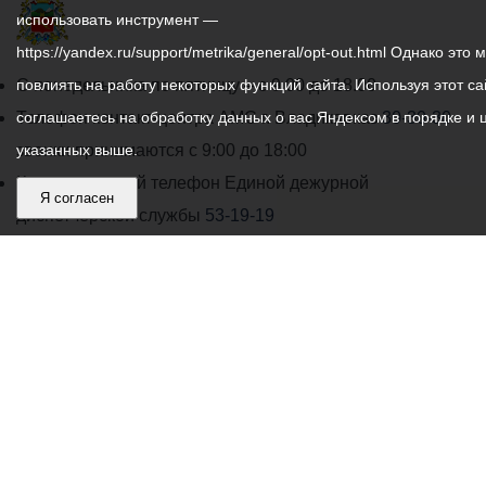
использовать инструмент —
https://yandex.ru/support/metrika/general/opt-out.html Однако это 
График
С понедельника по пятницу – с 9.00 до 18.00
повлиять на работу некоторых функций сайта. Используя этот са
работы
Телефон контакт-центра АМС г. Владикавказ
соглашаетесь на обработку данных о вас Яндексом в порядке и 
30-30-30
администрации
звонки принимаются с 9:00 до 18:00
указанных выше.
местного
Круглосуточный телефон Единой дежурной
Я согласен
самоуправления
диспетчерской службы
53-19-19
города
Электронная почта:
ams@vladikavkaz.alania.gov.ru
Владикавказ:
Владикавказ
АМС
Интернет приемная
Собрание представителей
Общественный Совет
Пресс-центр
Общественный транспорт