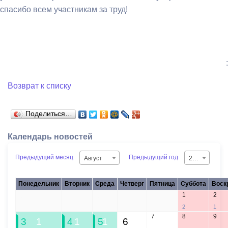
спасибо всем участникам за труд!
:
Возврат к списку
Поделиться…
Календарь новостей
Предыдущий месяц
Предыдущий год
Август
2026
Понедельник
Вторник
Среда
Четверг
Пятница
Суббота
Воск
1
2
27
28
29
30
31
2
1
7
8
9
3
1
4
1
5
1
6