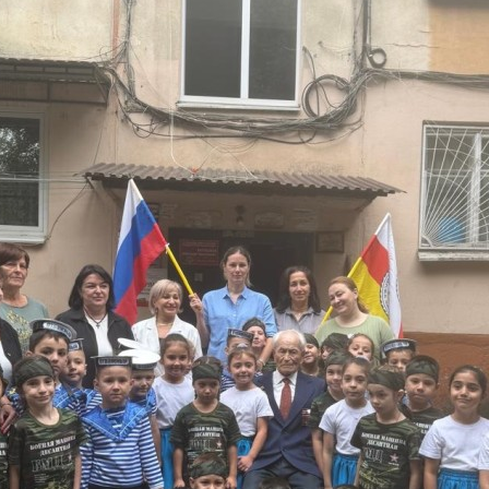
з
ия, постановления
Кадровая политика
ертиза НПА
Контактная информация
ельности органов
Списки граждан, состоящих на
амоуправления
учете в качестве нуждающихся 
улучшении жилищных условий п
г. Владикавказ
анные
Общественное обсуждение
документов стратегического
планирования
 о результатах
Порядок обжалования решений 
действий органов местного
самоуправления