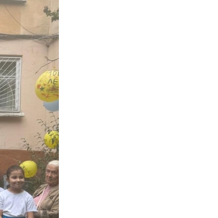
Противодействие коррупции
Градостроительная деятельность
Формирование комфортной
в
городской среды
о
Бюджет для граждан
Пространственные сведения
Гражданская оборона в
чрезвычайных ситуациях
Незаконное строительство
и
Информация финансового
органа