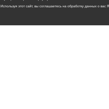
Используя этот сайт, вы соглашаетесь на обработку данных о вас 
Владикавказ
АМС
Интернет приемная
Собрание представителей
Общественный Совет
Пресс-центр
Общественный транспорт