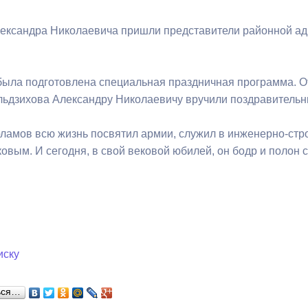
ександра Николаевича пришли представители районной адм
была подготовлена специальная праздничная программа. О
ьдзихова Александру Николаевичу вручили поздравительны
ламов всю жизнь посвятил армии, служил в инженерно-стро
вым. И сегодня, в свой вековой юбилей, он бодр и полон с
иску
ься…