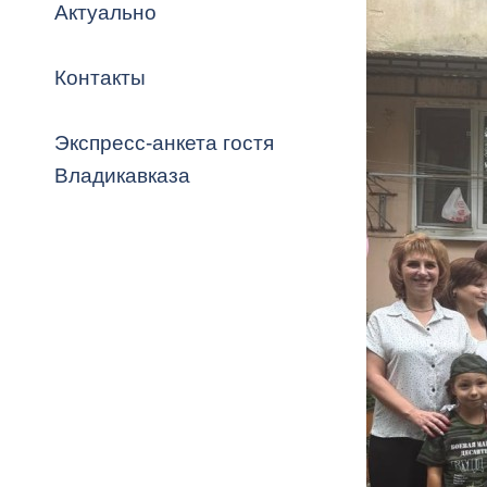
Владикавка
Актуально
Распоряжен
Контакты
ОРВ и эксп
Оценка деят
Экспресс-анкета гостя
местного с
Владикавказа
Открытые д
Информация
проверок