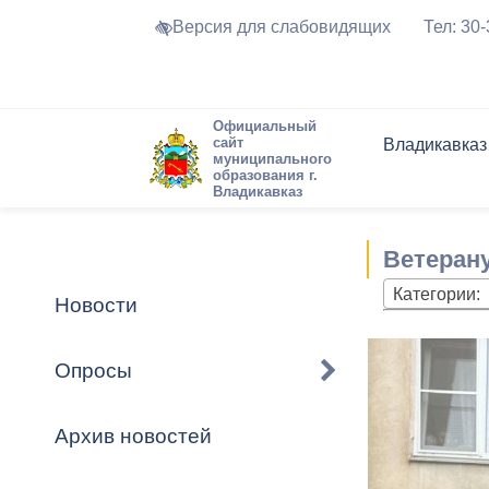
Версия для слабовидящих
Тел: 30
Официальный
сайт
Владикавказ
муниципального
образования г.
Владикавказ
Общие свед
Структура
Интернет-п
Председате
Структура
Новости
Реестры ма
Ветерану
Устав город
Торги и Кон
расписание
Обратная с
Комиссии
Новостная 
Актуально
Категории:
Новости
Города-поб
Программа
Противодей
Достоприме
Опросы
Владикавка
Формы обра
График при
принимаемы
Архив новостей
Презентаци
рассмотрен
городского 