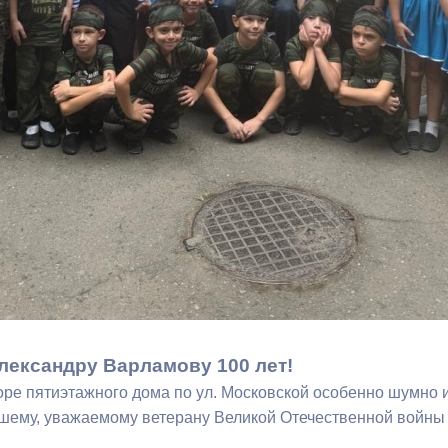
ный контроль
Выборы 2026
лександру Варламову 100 лет!
оре пятиэтажного дома по ул. Московской особенно шумно 
шему, уважаемому ветерану Великой Отечественной войны