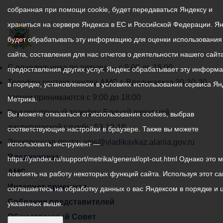
собранная при помощи cookie, будет передаваться Яндексу и
храниться на сервере Яндекса в ЕС и Российской Федерации. Я
будет обрабатывать эту информацию для оценки использования
сайта, составления для нас отчетов о деятельности нашего сайта
График
С понедельника по пятницу – с 9.00 до 18.00
предоставления других услуг. Яндекс обрабатывает эту информ
работы
Телефон контакт-центра АМС г. Владикавказ
30-30-30
в порядке, установленном в условиях использования сервиса Ян
администрации
звонки принимаются с 9:00 до 18:00
Метрика.
местного
Круглосуточный телефон Единой дежурной
Вы можете отказаться от использования cookies, выбрав
самоуправления
диспетчерской службы
53-19-19
соответствующие настройки в браузере. Также вы можете
города
Электронная почта:
ams@vladikavkaz.alania.gov.ru
использовать инструмент —
Владикавказ:
Владикавказ
https://yandex.ru/support/metrika/general/opt-out.html Однако это 
АМС
повлиять на работу некоторых функций сайта. Используя этот са
Интернет приемная
соглашаетесь на обработку данных о вас Яндексом в порядке и 
Собрание представителей
указанных выше.
Общественный Совет