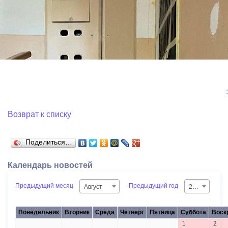
:
Возврат к списку
Поделиться…
Календарь новостей
Предыдущий месяц
Предыдущий год
Август
2026
Понедельник
Вторник
Среда
Четверг
Пятница
Суббота
Воск
1
2