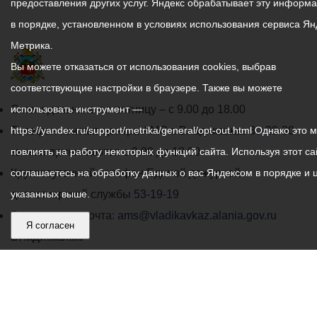
предоставления других услуг. Яндекс обрабатывает эту информ
в порядке, установленном в условиях использования сервиса Ян
Метрика.
Вы можете отказаться от использования cookies, выбрав
соответствующие настройки в браузере. Также вы можете
График
С понедельника по пятницу – с 9.00 до 18.00
использовать инструмент —
работы
Телефон контакт-центра АМС г. Владикавказ
https://yandex.ru/support/metrika/general/opt-out.html Однако это 
30-30-30
администрации
звонки принимаются с 9:00 до 18:00
повлиять на работу некоторых функций сайта. Используя этот са
местного
Круглосуточный телефон Единой дежурной
соглашаетесь на обработку данных о вас Яндексом в порядке и 
самоуправления
диспетчерской службы
указанных выше.
53-19-19
города
Электронная почта:
ams@vladikavkaz.alania.gov.ru
Я согласен
Владикавказ:
Владикавказ
АМС
Интернет приемная
Собрание представителей