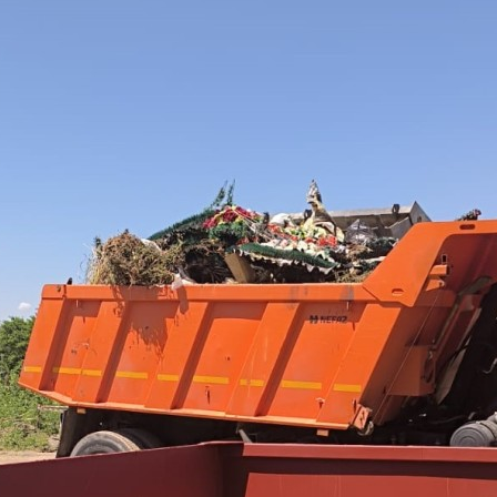
з
ия, постановления
Кадровая политика
ертиза НПА
Контактная информация
ельности органов
Списки граждан, состоящих на
амоуправления
учете в качестве нуждающихся 
улучшении жилищных условий п
г. Владикавказ
анные
Общественное обсуждение
документов стратегического
планирования
 о результатах
Порядок обжалования решений 
действий органов местного
самоуправления