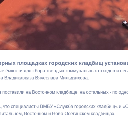
ерных площадках городских кладбищ установ
е ёмкости для сбора твердых коммунальных отходов и нег
а Владикавказа Вячеслава Мильдзихова.
я поставили на Восточном кладбище, на остальных - по одн
ь, что специалисты ВМБУ «Служба городских кладбищ« и «
питальном, Восточном и Ново-Осетинском кладбищах.