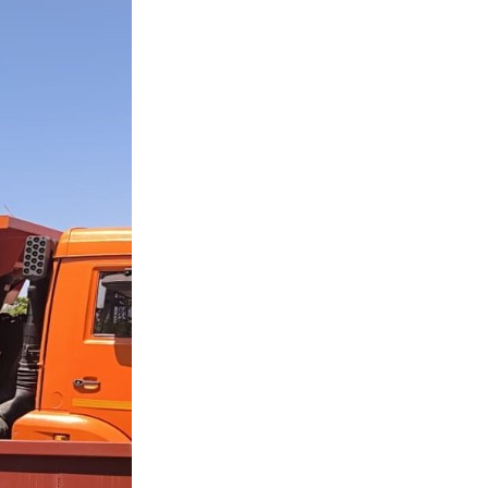
Противодействие коррупции
Градостроительная деятельность
Формирование комфортной
в
городской среды
о
Бюджет для граждан
Пространственные сведения
Гражданская оборона в
чрезвычайных ситуациях
Незаконное строительство
и
Информация финансового
органа