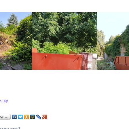
иску
ься…