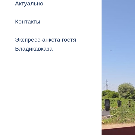
Владикавка
Актуально
Распоряжен
Контакты
ОРВ и эксп
Оценка деят
Экспресс-анкета гостя
местного с
Владикавказа
Открытые д
Информация
проверок