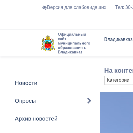
Версия для слабовидящих
Тел: 30
Официальный
сайт
Владикавказ
муниципального
образования г.
Владикавказ
Общие свед
Структура
Интернет-п
Председате
Структура
Новости
Реестры ма
На конт
Устав город
Торги и Кон
расписание
Обратная с
Комиссии
Новостная 
Актуально
Категории:
Новости
Города-поб
Программа
Противодей
Достоприме
Опросы
Владикавка
Формы обра
График при
принимаемы
Архив новостей
Презентаци
рассмотрен
городского 