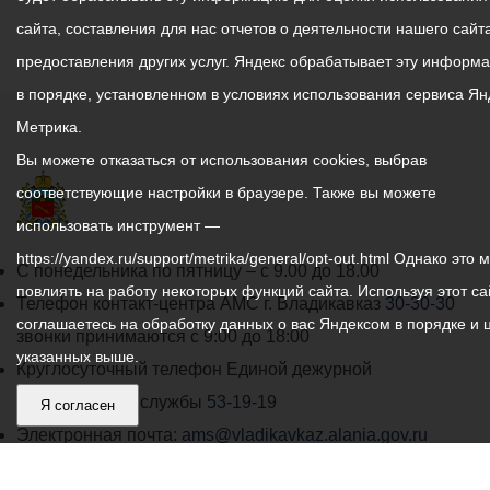
сайта, составления для нас отчетов о деятельности нашего сайта
предоставления других услуг. Яндекс обрабатывает эту информ
в порядке, установленном в условиях использования сервиса Ян
Метрика.
Вы можете отказаться от использования cookies, выбрав
соответствующие настройки в браузере. Также вы можете
использовать инструмент —
https://yandex.ru/support/metrika/general/opt-out.html Однако это 
График
С понедельника по пятницу – с 9.00 до 18.00
повлиять на работу некоторых функций сайта. Используя этот са
работы
Телефон контакт-центра АМС г. Владикавказ
30-30-30
соглашаетесь на обработку данных о вас Яндексом в порядке и 
администрации
звонки принимаются с 9:00 до 18:00
указанных выше.
местного
Круглосуточный телефон Единой дежурной
самоуправления
диспетчерской службы
53-19-19
Я согласен
города
Электронная почта:
ams@vladikavkaz.alania.gov.ru
Владикавказ:
Владикавказ