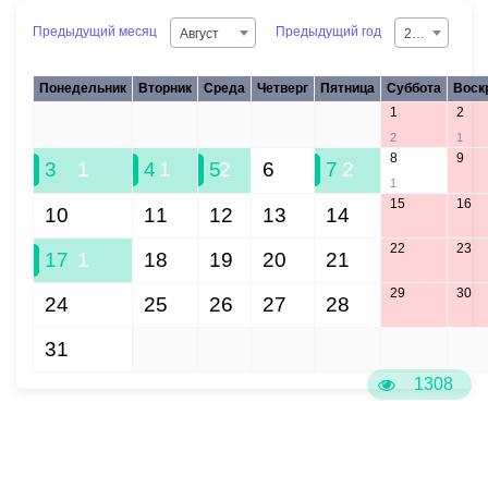
Предыдущий месяц
Предыдущий год
Август
2026
Понедельник
Вторник
Среда
Четверг
Пятница
Суббота
Воск
1
2
27
28
29
30
31
2
1
8
9
3
1
4
1
5
2
6
7
2
1
15
16
10
11
12
13
14
22
23
17
1
18
19
20
21
29
30
24
25
26
27
28
31
1
2
3
4
5
6
1308