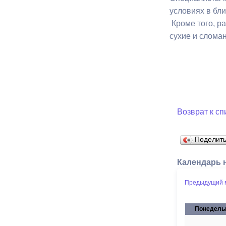
условиях в бл
Кроме того, р
Муниципаль
сухие и слома
Возврат к сп
Поделит
Календарь 
Предыдущий 
Понедель
27