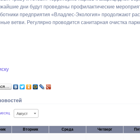
ижайшие дни будут проведены профилактические мероприя
аботники предприятия «Владлес-Экология» продолжают расп
ный контроль
Выборы 2026
нные ветви. Регулярно проводится санитарная очистка парк
иску
ься…
новостей
месяц
Август
ник
Вторник
Среда
Четверг
Пя
28
29
30
31