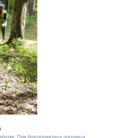
Противодействие коррупции
Градостроительная деятельность
Формирование комфортной
в
городской среды
о
Бюджет для граждан
Пространственные сведения
Гражданская оборона в
чрезвычайных ситуациях
Незаконное строительство
и
Информация финансового
органа
и
работке. При благоприятных погодных