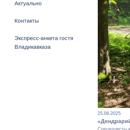
Владикавка
Актуально
Распоряжен
Контакты
ОРВ и эксп
Оценка деят
Экспресс-анкета гостя
местного с
Владикавказа
Открытые д
Информация
25.06.2025
проверок
«Дендрарий
Специалисты к