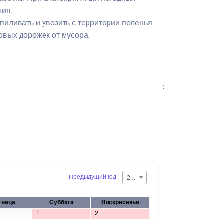
Бесплатная юридическая помощь
тия.
иливать и увозить с территории поленья,
овых дорожек от мусора.
:
Предыдущий год
2026
тница
Суббота
Воскресенье
1
2