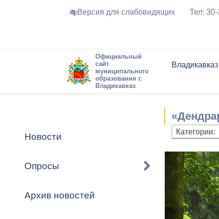
Версия для слабовидящих
Тел: 30
Официальный
сайт
Владикавказ
муниципального
образования г.
Владикавказ
Общие свед
Структура
Интернет-п
Председате
Структура
Новости
Реестры ма
«Дендрар
Устав город
Торги и Кон
расписание
Обратная с
Комиссии
Новостная 
Актуально
Категории:
Новости
Города-поб
Программа
Противодей
Достоприме
Опросы
Владикавка
Формы обра
График при
принимаемы
Архив новостей
Презентаци
рассмотрен
городского 