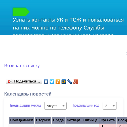
:
Возврат к списку
Поделиться…
Календарь новостей
Предыдущий месяц
Предыдущий год
Август
2026
Понедельник
Вторник
Среда
Четверг
Пятница
Суббота
Воск
1
2