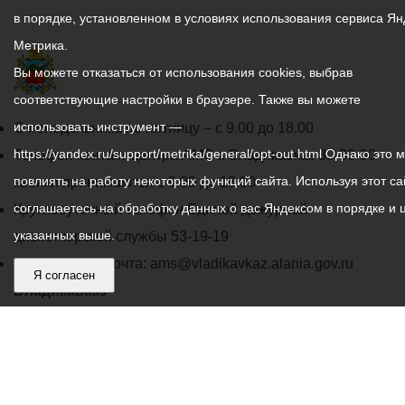
в порядке, установленном в условиях использования сервиса Ян
Метрика.
Вы можете отказаться от использования cookies, выбрав
соответствующие настройки в браузере. Также вы можете
График
использовать инструмент —
С понедельника по пятницу – с 9.00 до 18.00
работы
https://yandex.ru/support/metrika/general/opt-out.html Однако это 
Телефон контакт-центра АМС г. Владикавказ
30-30-30
администрации
повлиять на работу некоторых функций сайта. Используя этот са
звонки принимаются с 9:00 до 18:00
местного
соглашаетесь на обработку данных о вас Яндексом в порядке и 
Круглосуточный телефон Единой дежурной
самоуправления
указанных выше.
диспетчерской службы
53-19-19
города
Электронная почта:
ams@vladikavkaz.alania.gov.ru
Я согласен
Владикавказ:
Владикавказ
АМС
Интернет приемная
Собрание представителей
Общественный Совет